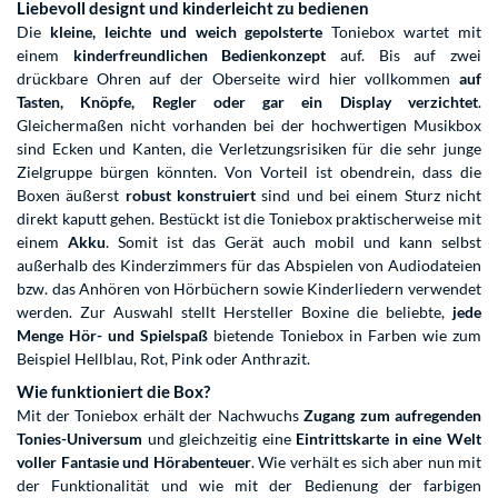
Liebevoll designt und kinderleicht zu bedienen
Die
kleine, leichte und weich gepolsterte
Toniebox wartet mit
einem
kinderfreundlichen Bedienkonzept
auf. Bis auf zwei
drückbare Ohren auf der Oberseite wird hier vollkommen
auf
Tasten, Knöpfe, Regler oder gar ein Display verzichtet
.
Gleichermaßen nicht vorhanden bei der hochwertigen Musikbox
sind Ecken und Kanten, die Verletzungsrisiken für die sehr junge
Zielgruppe bürgen könnten. Von Vorteil ist obendrein, dass die
Boxen äußerst
robust konstruiert
sind und bei einem Sturz nicht
direkt kaputt gehen. Bestückt ist die Toniebox praktischerweise mit
einem
Akku
. Somit ist das Gerät auch mobil und kann selbst
außerhalb des Kinderzimmers für das Abspielen von Audiodateien
bzw. das Anhören von Hörbüchern sowie Kinderliedern verwendet
werden. Zur Auswahl stellt Hersteller Boxine die beliebte,
jede
Menge Hör- und Spielspaß
bietende Toniebox in Farben wie zum
Beispiel Hellblau, Rot, Pink oder Anthrazit.
Wie funktioniert die Box?
Mit der Toniebox erhält der Nachwuchs
Zugang zum aufregenden
Tonies-Universum
und gleichzeitig eine
Eintrittskarte in eine Welt
voller Fantasie und Hörabenteuer
. Wie verhält es sich aber nun mit
der Funktionalität und wie mit der Bedienung der farbigen