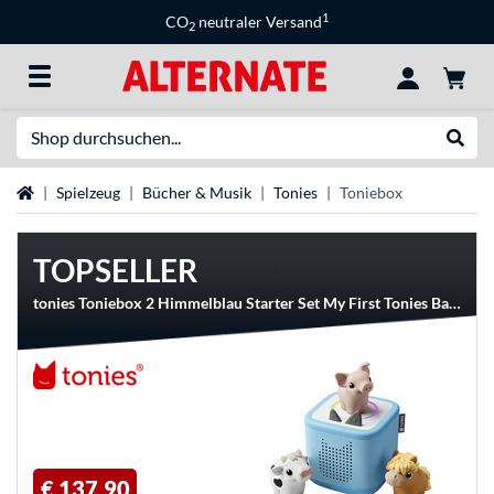
1
CO
neutraler Versand
2
Suche
Suche
Startseite
Spielzeug
Bücher & Musik
Tonies
Toniebox
TOPSELLER
tonies Toniebox 2 Himmelblau Starter Set My First Tonies Bauernhof, Lautsprecher
€ 137,90