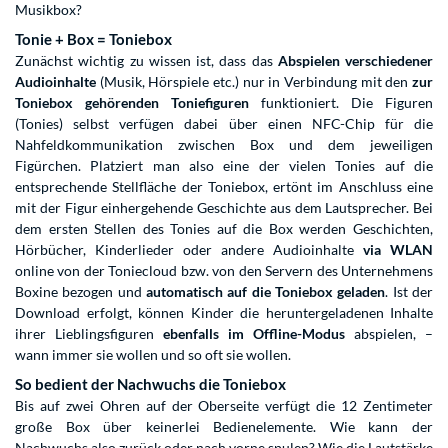
Musikbox?
Tonie + Box = Toniebox
Zunächst wichtig zu wissen ist, dass das
Abspielen verschiedener
Audioinhalte
(Musik, Hörspiele etc.) nur in Verbindung mit den
zur
Toniebox gehörenden Toniefiguren
funktioniert. Die Figuren
(Tonies) selbst verfügen dabei über einen NFC-Chip für die
Nahfeldkommunikation zwischen Box und dem jeweiligen
Figürchen. Platziert man also eine der vielen Tonies auf die
entsprechende Stellfläche der Toniebox, ertönt im Anschluss eine
mit der Figur einhergehende Geschichte aus dem Lautsprecher. Bei
dem ersten Stellen des Tonies auf die Box werden Geschichten,
Hörbücher, Kinderlieder oder andere Audioinhalte
via WLAN
online von der Toniecloud bzw. von den Servern des Unternehmens
Boxine bezogen und
automatisch auf die Toniebox geladen
. Ist der
Download erfolgt, können Kinder die heruntergeladenen Inhalte
ihrer Lieblingsfiguren
ebenfalls im Offline-Modus
abspielen, –
wann immer sie wollen und so oft sie wollen.
So bedient der Nachwuchs die Toniebox
Bis auf zwei Ohren auf der Oberseite verfügt die 12 Zentimeter
große Box über keinerlei Bedienelemente. Wie kann der
Nachwuchs also zurück oder nach vorne spulen? Wie die Lautstärke