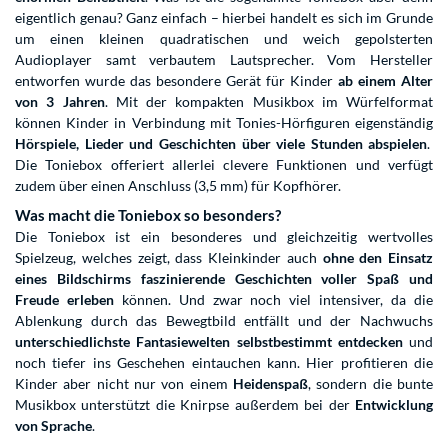
eigentlich genau? Ganz einfach – hierbei handelt es sich im Grunde
um einen kleinen quadratischen und weich gepolsterten
Audioplayer samt verbautem Lautsprecher. Vom Hersteller
entworfen wurde das besondere Gerät für Kinder
ab einem Alter
von 3 Jahren
. Mit der kompakten Musikbox im Würfelformat
können Kinder in Verbindung mit Tonies-Hörfiguren eigenständig
Hörspiele, Lieder und Geschichten über viele Stunden abspielen
.
Die Toniebox offeriert allerlei clevere Funktionen und verfügt
zudem über einen Anschluss (3,5 mm) für Kopfhörer.
Was macht die Toniebox so besonders?
Die Toniebox ist ein besonderes und gleichzeitig wertvolles
Spielzeug, welches zeigt, dass Kleinkinder auch
ohne den Einsatz
eines Bildschirms
faszinierende Geschichten voller Spaß und
Freude erleben
können. Und zwar noch viel intensiver, da die
Ablenkung durch das Bewegtbild entfällt und der Nachwuchs
unterschiedlichste Fantasiewelten selbstbestimmt entdecken
und
noch tiefer ins Geschehen eintauchen kann. Hier profitieren die
Kinder aber nicht nur von einem
Heidenspaß
, sondern die bunte
Musikbox unterstützt die Knirpse außerdem bei der
Entwicklung
von Sprache
.