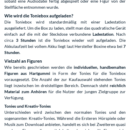
sobald eine Audiodatei fertig abgespielt oder eine Figur von der
Stellfläche entnommen wurde.
Wie wird die Toniebox aufgeladen?
Die Toniebox wird standardmäßig mit einer Ladestation
ausgeliefert. Um die Box zu laden, stellt man das quadratische Gerät
einfach auf die mit der Steckdose verbundene
Ladestation
. Nach
circa
3 Stunden
ist die Toniebox wieder voll aufgeladen. Die
Akkulaufzeit bei vollem Akku liegt laut Hersteller Boxine etwa bei
7
Stunden
.
Vielzahl an Figuren
Wie bereits geschrieben werden die
individuellen, handbemalten
Figuren aus Hartgummi
in Form der Tonies für die Toniebox
vorausgesetzt. Die Anzahl der zur Kaufauswahl stehenden Tonies
liegt inzwischen im dreistelligen Bereich. Demnach steht
reichlich
Material zum Anhören
für die Nutzer der jungen Zielgruppe zur
Verfügung.
Tonies und Kreativ-Tonies
Unterschieden wird zwischen den normalen Tonies und den
sogenannten Kreativ-Tonies. Während die Ersteren Hörspiele oder
Musik zum Download anbieten, handelt es sich bei Zweiteren quasi