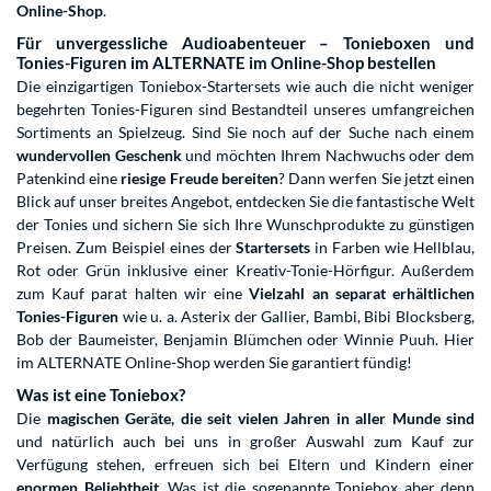
Online-Shop
.
Für unvergessliche Audioabenteuer – Tonieboxen und
Tonies-Figuren im ALTERNATE im Online-Shop bestellen
Die einzigartigen Toniebox-Startersets wie auch die nicht weniger
begehrten Tonies-Figuren sind Bestandteil unseres umfangreichen
Sortiments an Spielzeug. Sind Sie noch auf der Suche nach einem
wundervollen Geschenk
und möchten Ihrem Nachwuchs oder dem
Patenkind eine
riesige Freude bereiten
? Dann werfen Sie jetzt einen
Blick auf unser breites Angebot, entdecken Sie die fantastische Welt
der Tonies und sichern Sie sich Ihre Wunschprodukte zu günstigen
Preisen. Zum Beispiel eines der
Startersets
in Farben wie Hellblau,
Rot oder Grün inklusive einer Kreativ-Tonie-Hörfigur. Außerdem
zum Kauf parat halten wir eine
Vielzahl an separat erhältlichen
Tonies-Figuren
wie u. a. Asterix der Gallier, Bambi, Bibi Blocksberg,
Bob der Baumeister, Benjamin Blümchen oder Winnie Puuh. Hier
im ALTERNATE Online-Shop werden Sie garantiert fündig!
Was ist eine Toniebox?
Die
magischen Geräte, die seit vielen Jahren in aller Munde sind
und natürlich auch bei uns in großer Auswahl zum Kauf zur
Verfügung stehen, erfreuen sich bei Eltern und Kindern einer
enormen Beliebtheit
. Was ist die sogenannte Toniebox aber denn