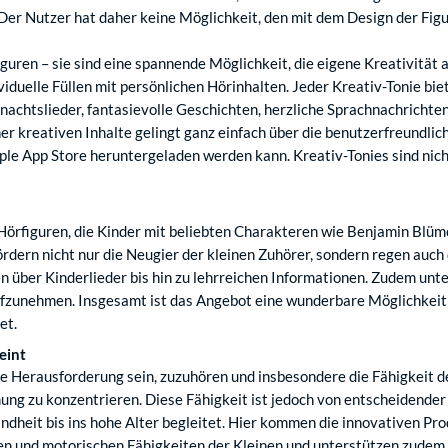
t. Der Nutzer hat daher keine Möglichkeit, den mit dem Design der Fig
figuren – sie sind eine spannende Möglichkeit, die eigene Kreativität
ividuelle Füllen mit persönlichen Hörinhalten. Jeder Kreativ-Tonie b
hnachtslieder, fantasievolle Geschichten, herzliche Sprachnachrich
r kreativen Inhalte gelingt ganz einfach über die benutzerfreundlic
le App Store heruntergeladen werden kann. Kreativ-Tonies sind nicht
örfiguren, die Kinder mit beliebten Charakteren wie Benjamin Blümch
dern nicht nur die Neugier der kleinen Zuhörer, sondern regen auch de
ber Kinderlieder bis hin zu lehrreichen Informationen. Zudem unters
zunehmen. Insgesamt ist das Angebot eine wunderbare Möglichkeit für
et.
eint
chte Herausforderung sein, zuzuhören und insbesondere die Fähigkei
mung zu konzentrieren. Diese Fähigkeit ist jedoch von entscheidender
eit bis ins hohe Alter begleitet. Hier kommen die innovativen Prod
tiven und motorischen Fähigkeiten der Kleinen und unterstützen zudem