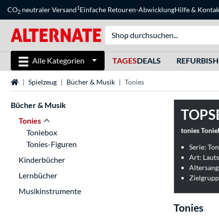
1
CO
neutraler Versand
Einfache Retouren-Abwicklung
Hilfe
&
Kontak
2
Alle Kategorien
TAGES
DEALS
REFURBIS
Startseite
Spielzeug
Bücher & Musik
Tonies
Bücher & Musik
TOPS
Tonies
Toniebox
Tonies-Figuren
Serie: To
Art: Laut
Kinderbücher
Altersang
Lernbücher
Zielgrupp
Musikinstrumente
Tonies