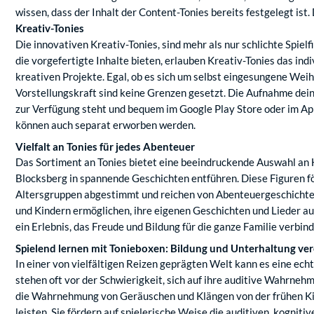
wissen, dass der Inhalt der Content-Tonies bereits festgelegt is
Kreativ-Tonies
Die innovativen Kreativ-Tonies, sind mehr als nur schlichte Spiel
die vorgefertigte Inhalte bieten, erlauben Kreativ-Tonies das ind
kreativen Projekte. Egal, ob es sich um selbst eingesungene Wei
Vorstellungskraft sind keine Grenzen gesetzt. Die Aufnahme deine
zur Verfügung steht und bequem im Google Play Store oder im App
können auch separat erworben werden.
Vielfalt an Tonies für jedes Abenteuer
Das Sortiment an Tonies bietet eine beeindruckende Auswahl an H
Blocksberg in spannende Geschichten entführen. Diese Figuren för
Altersgruppen abgestimmt und reichen von Abenteuergeschichten ü
und Kindern ermöglichen, ihre eigenen Geschichten und Lieder auf
ein Erlebnis, das Freude und Bildung für die ganze Familie verbind
Spielend lernen mit Tonieboxen: Bildung und Unterhaltung ver
In einer von vielfältigen Reizen geprägten Welt kann es eine e
stehen oft vor der Schwierigkeit, sich auf ihre auditive Wahrneh
die Wahrnehmung von Geräuschen und Klängen von der frühen Kindh
leisten. Sie fördern auf spielerische Weise die auditiven, kogni