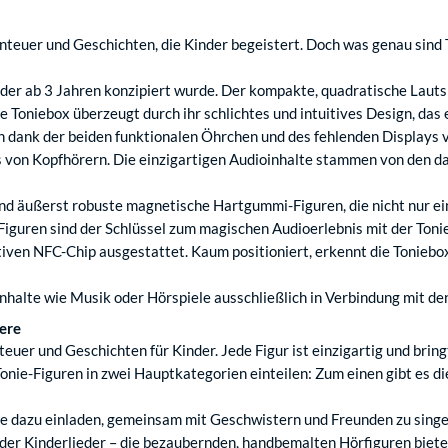
nteuer und Geschichten, die Kinder begeistert. Doch was genau sind
Kinder ab 3 Jahren konzipiert wurde. Der kompakte, quadratische Lau
ie Toniebox überzeugt durch ihr schlichtes und intuitives Design, da
n dank der beiden funktionalen Öhrchen und des fehlenden Displays vo
 von Kopfhörern. Die einzigartigen Audioinhalte stammen von den da
 und äußerst robuste magnetische Hartgummi-Figuren, die nicht nur e
Figuren sind der Schlüssel zum magischen Audioerlebnis mit der Toni
tiven NFC-Chip ausgestattet. Kaum positioniert, erkennt die Tonieb
inhalte wie Musik oder Hörspiele ausschließlich in Verbindung mit den
ere
teuer und Geschichten für Kinder. Jede Figur ist einzigartig und brin
Tonie-Figuren in zwei Hauptkategorien einteilen: Zum einen gibt es d
e dazu einladen, gemeinsam mit Geschwistern und Freunden zu singen
er Kinderlieder – die bezaubernden, handbemalten Hörfiguren bieten