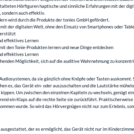
talteten Hörfiguren haptische und sinnliche Erfahrungen mit der dig
 sondern auch effektiv.
dern wird durch die Produkte der tonies GmbH gefördert.
 mit der digitalen Welt, ohne den Einsatz von Smartphones oder Tabl
erstützt
nd effektives Lernen
 mit den Tonie-Produkten lernen und neue Dinge entdecken
d effektives Lernen
echenden Möglichkeit, sich auf die auditive Wahrnehmung zu konzentr
Audiosystemen, da sie gänzlich ohne Knöpfe oder Tasten auskommt. S
hen es, das Gerät ein- oder auszuschalten und die Lautstärke mühelo
ts kippen. Um zwischen den einzelnen Kapiteln zu wechseln, genügt ei
hrend ein Klaps auf die rechte Seite sie zurückführt. Praktischerweis
enommen wurde. So wird das Hörvergnügen nicht nur zum Erlebnis, so
 ausgestattet, der es ermöglicht, das Gerät nicht nur im Kinderzimme