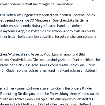
ur verbundenen Inhalt nachträglich zu verändern.
 auszuleben. Im Gegensatz zu den traditionellen Content-Tonies,
ietet beeindruckende 90 Minuten an Speicherplatz für deine
ten oder entspannende Naturgeräusche handelt – deiner
he mytonies App, die kostenlos für sowohl Android als auch iOS
 nur in den beliebten Toniebox-Startersets enthalten, sondern
en, Wickie, Shrek, Asterix, Pippi Langstrumpf und Bibi
ren Kreativität an. Die Inhalte sind gezielt auf unterschiedliche
cheiden sich klassische Tonies von Kreativ-Tonies, die Eltern
 Kinder, spielerisch zu lernen und ihre Fantasie zu entfalten –
t des aufmerksamen Zuhörens zu entwickeln. Besonders Kinder
 Bedeutung für die ganzheitliche Entwicklung eines Kindes, da sie
ukte der tonies GmbH ins Spiel, die einen wertvollen Beitrag
 deren Selbstständigkeit. Die bei Eltern und Kindern äußerst