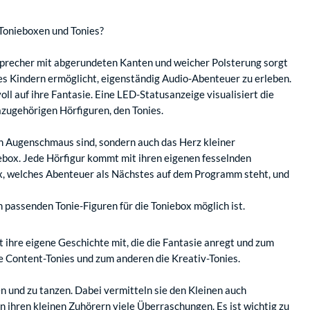
 Tonieboxen und Tonies?
tsprecher mit abgerundeten Kanten und weicher Polsterung sorgt
s es Kindern ermöglicht, eigenständig Audio-Abenteuer zu erleben.
ll auf ihre Fantasie. Eine LED-Statusanzeige visualisiert die
zugehörigen Hörfiguren, den Tonies.
in Augenschmaus sind, sondern auch das Herz kleiner
ebox. Jede Hörfigur kommt mit ihren eigenen fesselnden
ox, welches Abenteuer als Nächstes auf dem Programm steht, und
 passenden Tonie-Figuren für die Toniebox möglich ist.
gt ihre eigene Geschichte mit, die die Fantasie anregt und zum
ie Content-Tonies und zum anderen die Kreativ-Tonies.
 und zu tanzen. Dabei vermitteln sie den Kleinen auch
 ihren kleinen Zuhörern viele Überraschungen. Es ist wichtig zu