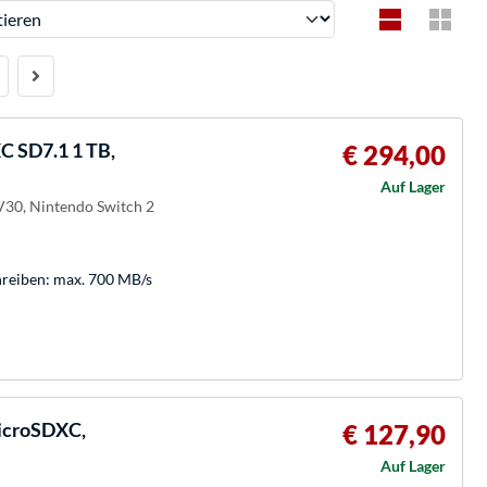
ren
 SD7.1 1 TB,
€ 294,00
Auf Lager
 V30, Nintendo Switch 2
hreiben: max. 700 MB/s
icroSDXC,
€ 127,90
Auf Lager