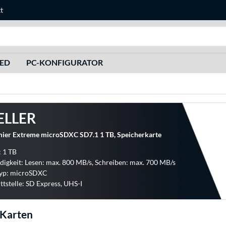
t
Suche
HED
PC-KONFIGURATOR
ELLER
er Extreme microSDXC SD7.1 1 TB, Speicherkarte
: 1 TB
igkeit: Lesen: max. 800 MB/s, Schreiben: max. 700 MB/s
typ: microSDXC
ttstelle: SD Express, UHS-I
Karten