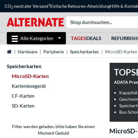
1
CO
neutraler Versand
Einfache Retouren-Abwicklung
Hilfe
&
Kontak
2
Alle Kategorien
TAGES
DEALS
REFURBIS
Startseite
Hardware
Peripherie
Speicherkarten
MicroSD-Karten
Speicherkarten
TOPS
MicroSD-Karten
ADATA Premi
Kartenlesegerät
Kapazität
CF-Karten
Geschwind
SD-Karten
Speicher
Bus-Schni
Filter werden geladen, bitte haben Sie einen
MicroSD-
Moment Geduld