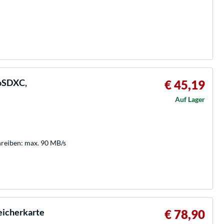
oSDXC,
€ 45,19
Auf Lager
hreiben: max. 90 MB/s
eicherkarte
€ 78,90