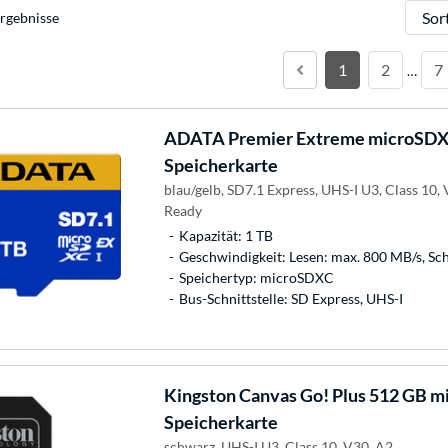
Sortie
rgebnisse
1
2
7
…
ADATA
Premier Extreme microSDXC
Speicherkarte
blau/gelb, SD7.1 Express, UHS-I U3, Class 10,
Ready
Kapazität: 1 TB
Geschwindigkeit: Lesen: max. 800 MB/s, Sc
Speichertyp: microSDXC
Bus-Schnittstelle: SD Express, UHS-I
Kingston
Canvas Go! Plus 512 GB m
Speicherkarte
schwarz, UHS-I U3, Class 10, V30, A2