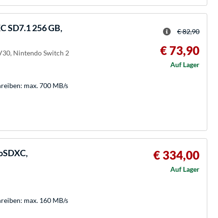
C SD7.1 256 GB,
€ 82,90
€ 73,90
 V30, Nintendo Switch 2
Auf Lager
hreiben: max. 700 MB/s
roSDXC,
€ 334,00
Auf Lager
hreiben: max. 160 MB/s