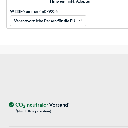
Hinweis
inkl. Adapter
WEEE-Nummer
46079236
Verantwortliche Person für die EU
CO
-neutraler
Versand
1
2
1
(durch Kompensation)