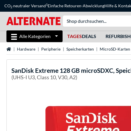
1
CO
neutraler Versand
Einfache Retouren-Abwicklung
Hilfe
&
Kontak
2
Alle Kategorien
TAGES
DEALS
REFURBIS
Startseite
Hardware
Peripherie
Speicherkarten
MicroSD-Karten
SanDisk
Extreme 128 GB microSDXC, Speic
(UHS-I U3, Class 10, V30, A2)