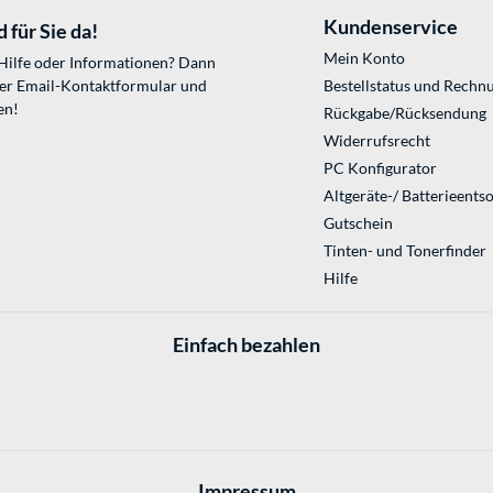
Kundenservice
 für Sie da!
Mein Konto
 Hilfe oder Informationen? Dann
ser
Email-Kontaktformular
und
Bestellstatus und Rechn
en!
Rückgabe/Rücksendung
Widerrufsrecht
PC Konfigurator
Altgeräte-/ Batterieents
Gutschein
Tinten- und Tonerfinder
Hilfe
Einfach bezahlen
Impressum