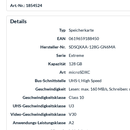
Art.-Nr.: 1854524
Details
Typ
Speicherkarte
EAN
0619659188450
Hersteller-Nr.
SDSQXAA-128G-GN6MA
Serie
Extreme
Kapazität
128 GB
Art
microSDXC
Bus-Schnittstelle
UHS-I, High Speed
Geschwindigkeit
Lesen: max. 160 MB/s, Schreiben:
Geschwindigkeitsklasse
Class 10
UHS-Geschwindigkeitsklasse
U3
Video-Geschwindigkeitsklasse
V30
Anwendungs-Leistungsklasse
A2