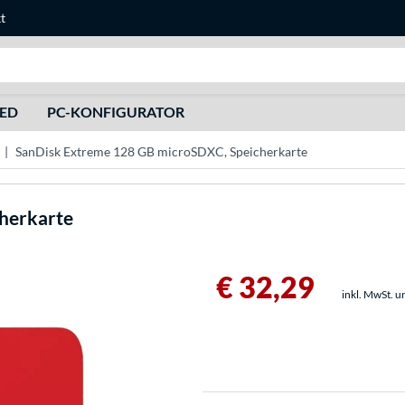
t
Suche
HED
PC-KONFIGURATOR
SanDisk Extreme 128 GB microSDXC, Speicherkarte
herkarte
€ 32,29
inkl. MwSt. u