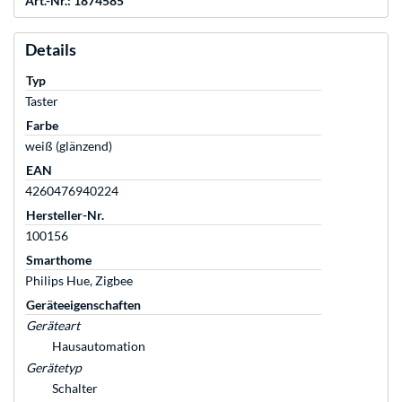
Art.-Nr.: 1874585
Details
Typ
Taster
Farbe
weiß (glänzend)
EAN
4260476940224
Hersteller-Nr.
100156
Smarthome
Philips Hue, Zigbee
Geräteeigenschaften
Geräteart
Hausautomation
Gerätetyp
Schalter