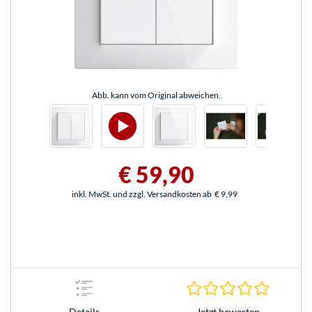
Abb. kann vom Original abweichen.
€ 59,90
inkl. MwSt. und zzgl. Versandkosten ab
€ 9,99
0.0 Stern
Jetzt bewerten
Details