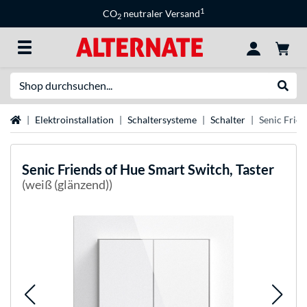
1
CO
neutraler Versand
2
Suche
Suche
Startseite
Elektroinstallation
Schaltersysteme
Schalter
Senic Frien
Senic
Friends of Hue Smart Switch, Taster
(weiß (glänzend))