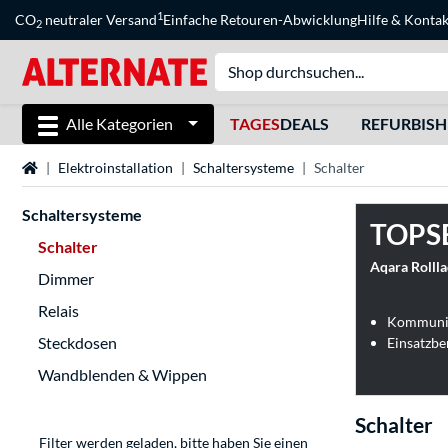
1
CO
neutraler Versand
Einfache Retouren-Abwicklung
Hilfe
&
Kontak
2
Alle Kategorien
TAGES
DEALS
REFURBIS
Startseite
Elektroinstallation
Schaltersysteme
Schalter
Schaltersysteme
TOPS
Schalter
Aqara Rolll
Dimmer
Relais
Kommunik
Steckdosen
Einsatzbe
Wandblenden & Wippen
Schalter
Filter werden geladen, bitte haben Sie einen