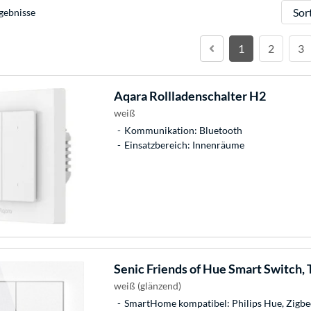
Sortie
gebnisse
1
2
3
Aqara
Rollladenschalter H2
weiß
Kommunikation: Bluetooth
Einsatzbereich: Innenräume
Senic
Friends of Hue Smart Switch, 
weiß (glänzend)
SmartHome kompatibel: Philips Hue, Zigbe