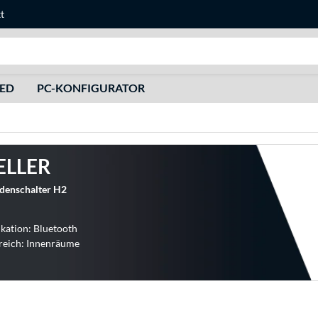
t
Suche
HED
PC-KONFIGURATOR
ELLER
adenschalter H2
ation: Bluetooth
reich: Innenräume