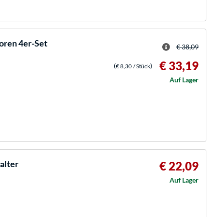
oren 4er-Set
€ 38,09
€ 33,19
(
)
€ 8,30
/ Stück
Auf Lager
alter
€ 22,09
Auf Lager