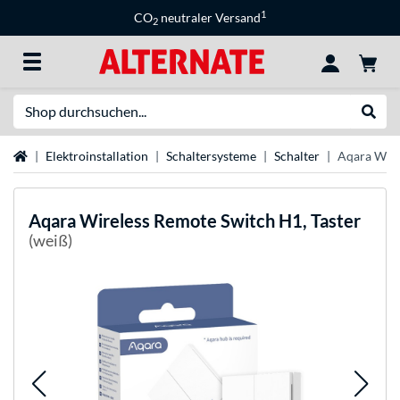
1
CO
neutraler Versand
2
Suche
Suche
Startseite
Elektroinstallation
Schaltersysteme
Schalter
Aqara Wire
Aqara
Wireless Remote Switch H1, Taster
(weiß)