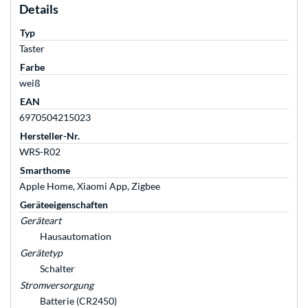
Details
Typ
Taster
Farbe
weiß
EAN
6970504215023
Hersteller-Nr.
WRS-R02
Smarthome
Apple Home, Xiaomi App, Zigbee
Geräteeigenschaften
Geräteart
Hausautomation
Gerätetyp
Schalter
Stromversorgung
Batterie (CR2450)