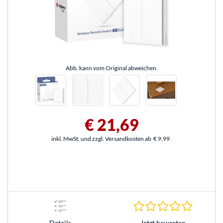
Abb. kann vom Original abweichen.
€ 21,69
inkl. MwSt. und zzgl. Versandkosten ab
€ 9,99
0.0 Stern
Jetzt bewerten
Details