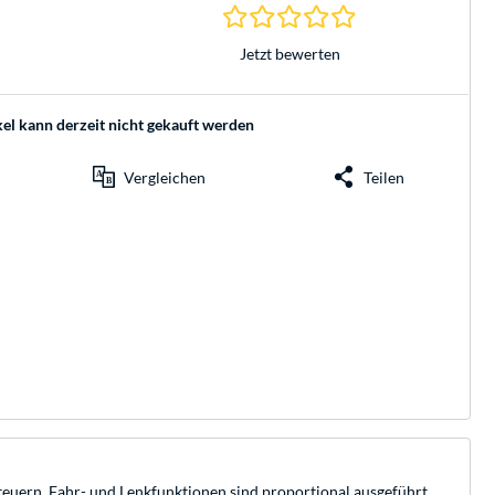
0.0 Sterne bei 0 Be
Jetzt bewerten
kel kann derzeit nicht gekauft werden
Vergleichen
Teilen
steuern. Fahr- und Lenkfunktionen sind proportional ausgeführt