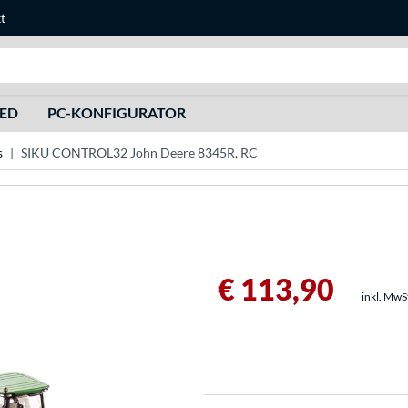
t
Suche
HED
PC-KONFIGURATOR
s
SIKU CONTROL32 John Deere 8345R, RC
€ 113,90
inkl. MwS