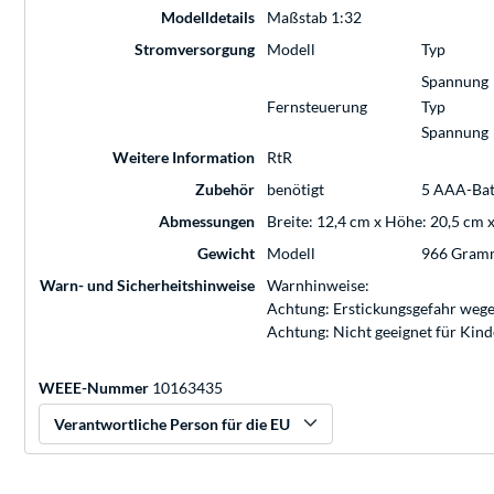
Modelldetails
Maßstab 1:32
Stromversorgung
Modell
Typ
Spannung
Fernsteuerung
Typ
Spannung
Weitere Information
RtR
Zubehör
benötigt
5 AAA-Bat
Abmessungen
Breite: 12,4 cm x Höhe: 20,5 cm 
Gewicht
Modell
966 Gram
Warn- und Sicherheitshinweise
Warnhinweise:
Achtung: Erstickungsgefahr wege
Achtung: Nicht geeignet für Kin
WEEE-Nummer
10163435
Verantwortliche Person für die EU