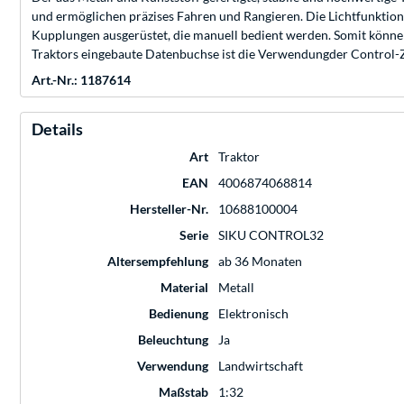
und ermöglichen präzises Fahren und Rangieren. Die Lichtfunktion
Kupplungen ausgerüstet, die manuell bedient werden. Somit könn
Traktors eingebaute Datenbuchse ist die Verwendungder Control-
Art.-Nr.: 1187614
Details
Art
Traktor
EAN
4006874068814
Hersteller-Nr.
10688100004
Serie
SIKU CONTROL32
Altersempfehlung
ab 36 Monaten
Material
Metall
Bedienung
Elektronisch
Beleuchtung
Ja
Verwendung
Landwirtschaft
Maßstab
1:32