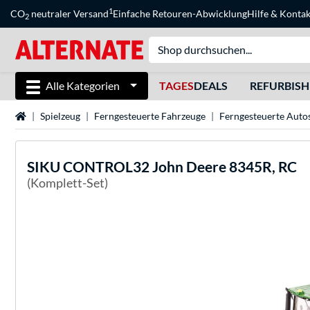
1
CO
neutraler Versand
Einfache Retouren-Abwicklung
Hilfe
&
Kontak
2
Alle Kategorien
TAGES
DEALS
REFURBIS
Startseite
Spielzeug
Ferngesteuerte Fahrzeuge
Ferngesteuerte Auto
SIKU
CONTROL32 John Deere 8345R, RC
(Komplett-Set)