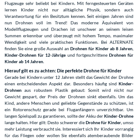
Flugzeuge sehr beliebt bei Kindern. Mit ferngesteuerten Geräten
lernen Kinder nicht nur alltägliche Physik, sondern auch
Verantwortung für ein Besitztum kennen. Seit einigen Jahren sind
nun Drohnen voll im Trend! Das moderne Äquivalent von
Modellflugzeugen und Drachen ist unschwer an seinem leisen
Summen erkennbar und überzeugt mit hohem Tempo, maximaler
Wendigkeit und viele praktischen Funktionen. Bei ALTERNATE
finden Sie eine große Auswahl an
Drohnen für Kinder ab 8 Jahren
,
Kinder-Drohnen für 12-Jährige
und fortgeschrittene
Drohnen für
Kinder ab 14 Jahren
.
Hierauf gilt es zu achten: Die perfekte Drohne für Kinder
Gerade bei Kindern unter 12 Jahren stellt das Gewicht der Drohne
einen entscheidenden Aspekt dar. Besonders häufig sind
Kinder-
Drohnen
aus robustem Plastik gebaut: Somit wird nicht nur
Gewicht gespart, der Preis der Drohnen sinkt ebenfalls. Um das
Kind, andere Menschen und geliebte Gegenstände zu schützen, ist
ein Rotorenschutz gerade bei Fluganfängern unverzichtbar. Um
langen Spielspaß zu garantieren, sollte der Akku der
Kinder-Drohne
lange halten. Hier gilt: Desto schwerer die
Drohne für Kinder
, umso
mehr Leistung verbraucht sie. Interessiert sich Ihr Kinder vorrangig
für das Fliegen oder wollen Sie ebenfalls atemberaubende Bilder