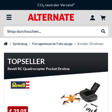
1
CO
neutraler Versand
2
Suche
Suche
Startseite
Spielzeug
Ferngesteuerte Fahrzeuge
Kinder-Drohnen
TOPSELLER
Revell RC Quadrocopter Pocket Drohne
€ 39,09