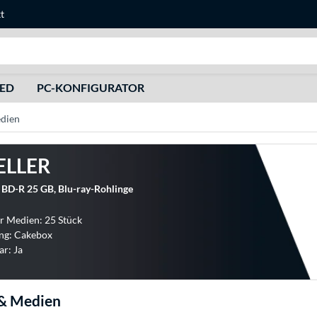
t
Suche
HED
PC-KONFIGURATOR
edien
ELLER
BD-R 25 GB, Blu-ray-Rohlinge
r Medien: 25 Stück
ng: Cakebox
r: Ja
 & Medien