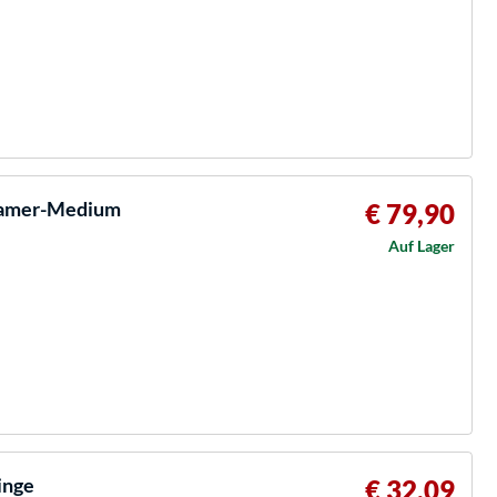
eamer-Medium
€ 79,90
Auf Lager
inge
€ 32,09