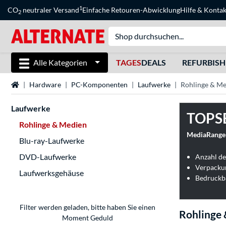
1
CO
neutraler Versand
Einfache Retouren-Abwicklung
Hilfe
&
Kontak
2
Alle Kategorien
TAGES
DEALS
REFURBIS
Startseite
Hardware
PC-Komponenten
Laufwerke
Rohlinge & M
Laufwerke
TOPS
Rohlinge & Medien
MediaRange 
Blu-ray-Laufwerke
DVD-Laufwerke
Anzahl de
Verpacku
Laufwerksgehäuse
Bedruckba
Filter werden geladen, bitte haben Sie einen
Rohlinge
Moment Geduld