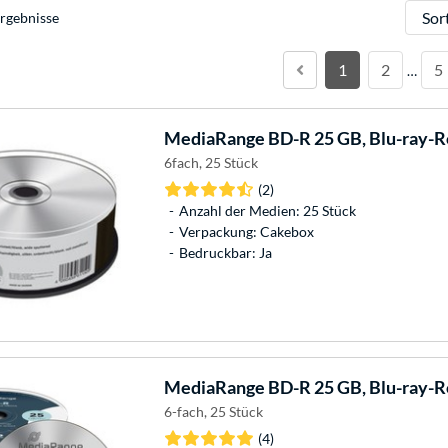
Sortie
rgebnisse
1
2
5
…
MediaRange
BD-R 25 GB, Blu-ray-R
6fach, 25 Stück
(2)
Anzahl der Medien: 25 Stück
Verpackung: Cakebox
Bedruckbar: Ja
MediaRange
BD-R 25 GB, Blu-ray-R
6-fach, 25 Stück
(4)