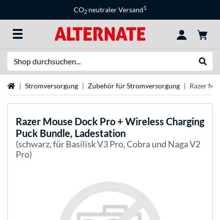
1
CO
neutraler Versand
2
Suche
Suche
Startseite
Stromversorgung
Zubehör für Stromversorgung
Razer Mou
Razer
Mouse Dock Pro + Wireless Charging
Puck Bundle, Ladestation
(schwarz, für Basilisk V3 Pro, Cobra und Naga V2
Pro)