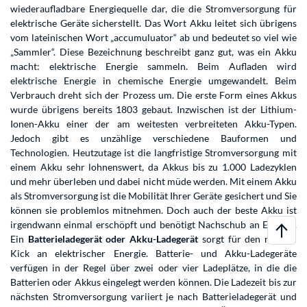
wiederaufladbare Energiequelle dar, die die Stromversorgung für
elektrische Geräte sicherstellt. Das Wort Akku leitet sich übrigens
vom lateinischen Wort „accumuluator“ ab und bedeutet so viel wie
„Sammler“. Diese Bezeichnung beschreibt ganz gut, was ein Akku
macht: elektrische Energie sammeln. Beim Aufladen wird
elektrische Energie in chemische Energie umgewandelt. Beim
Verbrauch dreht sich der Prozess um. Die erste Form eines Akkus
wurde übrigens bereits 1803 gebaut. Inzwischen ist der Lithium-
Ionen-Akku einer der am weitesten verbreiteten Akku-Typen.
Jedoch gibt es unzählige verschiedene Bauformen und
Technologien. Heutzutage ist die langfristige Stromversorgung mit
einem Akku sehr lohnenswert, da Akkus bis zu 1.000 Ladezyklen
und mehr überleben und dabei nicht müde werden. Mit einem Akku
als Stromversorgung ist die Mobilität Ihrer Geräte gesichert und Sie
können sie problemlos mitnehmen. Doch auch der beste Akku ist
irgendwann einmal erschöpft und benötigt Nachschub an Energie.
Ein
Batterieladegerät oder Akku-Ladegerät
sorgt für den nötigen
Kick an elektrischer Energie. Batterie- und Akku-Ladegeräte
verfügen in der Regel über zwei oder vier Ladeplätze, in die die
Batterien oder Akkus eingelegt werden können. Die Ladezeit bis zur
nächsten Stromversorgung variiert je nach Batterieladegerät und