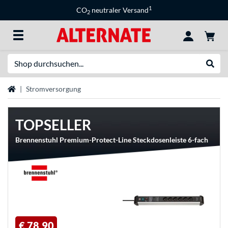
1
CO
neutraler Versand
2
Suche
Suche
Startseite
Stromversorgung
TOPSELLER
Brennenstuhl Premium-Protect-Line Steckdosenleiste 6-fach
€ 78,90