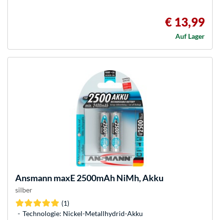
€ 13,99
Auf Lager
Ansmann
maxE 2500mAh NiMh, Akku
silber
(1)
Technologie: Nickel-Metallhydrid-Akku