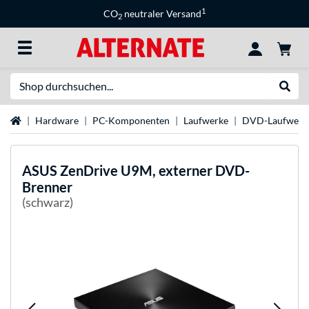
1
CO
neutraler Versand
2
Suche
Suche
Startseite
Hardware
PC-Komponenten
Laufwerke
DVD-Laufwerk
ASUS
ZenDrive U9M, externer DVD-
Brenner
(schwarz)