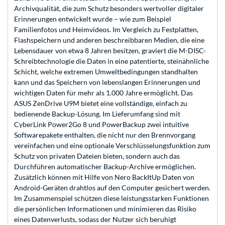
Archivqualität, die zum Schutz besonders wertvoller digitaler
Erinnerungen entwickelt wurde – wie zum Beispiel
Familienfotos und Heimvideos. Im Vergleich zu Festplatten,
Flashspeichern und anderen beschreibbaren Medien, die eine
Lebensdauer von etwa 8 Jahren besitzen, graviert die M-DISC-
Schreibtechnologie die Daten in eine patentierte, steinähnliche
Schicht, welche extremen Umweltbedingungen standhalten
kann und das Speichern von lebenslangen Erinnerungen und
wichtigen Daten für mehr als 1.000 Jahre ermöglicht. Das
ASUS ZenDrive U9M bietet eine vollständige, einfach zu
bedienende Backup-Lösung. Im Lieferumfang sind mit
CyberLink Power2Go 8 und PowerBackup zwei intuitive
Softwarepakete enthalten, die nicht nur den Brennvorgang
vereinfachen und eine optionale Verschlüsselungsfunktion zum
Schutz von privaten Dateien bieten, sondern auch das
Durchführen automatischer Backup-Archive ermöglichen.
Zusätzlich können mit Hilfe von Nero BackItUp Daten von
Android-Geräten drahtlos auf den Computer gesichert werden.
Im Zusammenspiel schützen diese leistungsstarken Funktionen
die persönlichen Informationen und minimieren das Risiko
eines Datenverlusts, sodass der Nutzer sich beruhigt