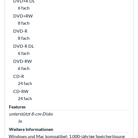
DVD+R DL
6 fach
DVD+RW
8 fach
DVD-R
8 fach
DVD-R DL
6 fach
DVD-RW
6 fach
CD-R
24 fach
CD-RW
24 fach
Features
unterstützt 8-cm-Disks
Ja
Weitere Informationen
Windows und Mac kompatibel; 1.000-jährige Speicherlösung