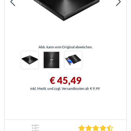
Abb. kann vom Original abweichen.
€ 45,49
inkl. MwSt. und zzgl. Versandkosten ab
€ 9,99
4.6 Stern