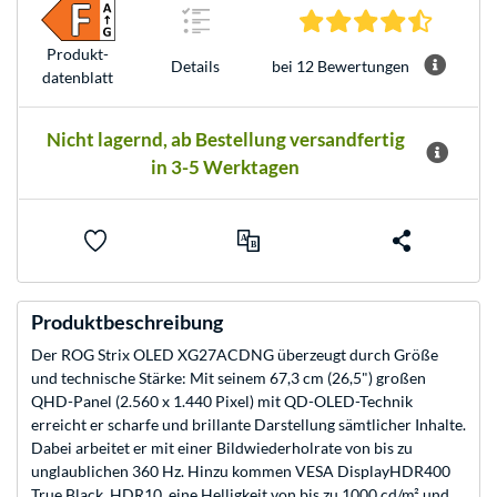
4.6 Ster
Produkt­
bei 12 Bewertungen
Details
datenblatt
Nicht lagernd, ab Bestellung versandfertig
in 3-5 Werktagen
Produktbeschreibung
Der ROG Strix OLED XG27ACDNG überzeugt durch Größe
und technische Stärke: Mit seinem 67,3 cm (26,5") großen
QHD-Panel (2.560 x 1.440 Pixel) mit QD-OLED-Technik
erreicht er scharfe und brillante Darstellung sämtlicher Inhalte.
Dabei arbeitet er mit einer Bildwiederholrate von bis zu
unglaublichen 360 Hz. Hinzu kommen VESA DisplayHDR400
True Black, HDR10, eine Helligkeit von bis zu 1000 cd/m² und