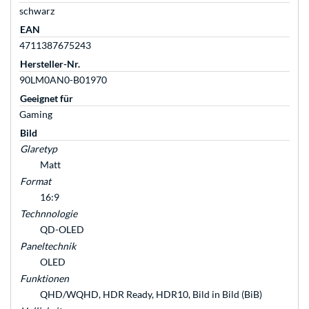
schwarz
EAN
4711387675243
Hersteller-Nr.
90LM0AN0-B01970
Geeignet für
Gaming
Bild
Glaretyp
Matt
Format
16:9
Technnologie
QD-OLED
Paneltechnik
OLED
Funktionen
QHD/WQHD, HDR Ready, HDR10, Bild in Bild (BiB)