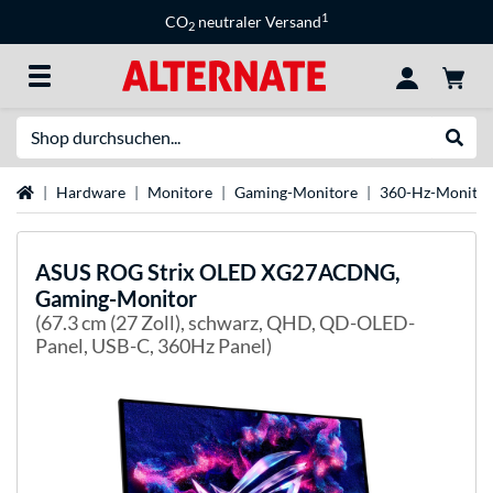
1
CO
neutraler Versand
2
Suche
Suche
Startseite
Hardware
Monitore
Gaming-Monitore
360-Hz-Monitor
ASUS
ROG Strix OLED XG27ACDNG,
Gaming-Monitor
(67.3 cm (27 Zoll), schwarz, QHD, QD-OLED-
Panel, USB-C, 360Hz Panel)