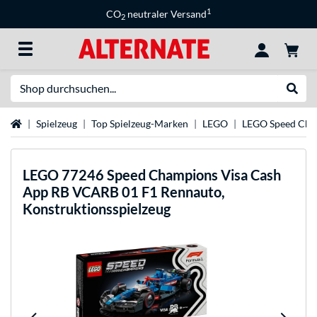
1
CO
neutraler Versand
2
Suche
Suche
Startseite
Spielzeug
Top Spielzeug-Marken
LEGO
LEGO Speed Cha
LEGO
77246 Speed Champions Visa Cash
App RB VCARB 01 F1 Rennauto,
Konstruktionsspielzeug