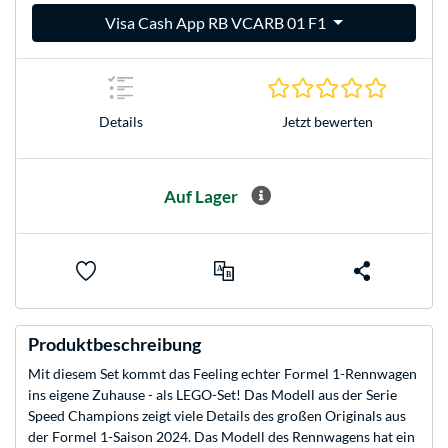
Visa Cash App RB VCARB 01 F1
0.0 Stern
Jetzt bewerten
Details
Auf Lager
Produktbeschreibung
Mit diesem Set kommt das Feeling echter Formel 1-Rennwagen
ins eigene Zuhause - als LEGO-Set! Das Modell aus der Serie
Speed Champions zeigt viele Details des großen Originals aus
der Formel 1-Saison 2024. Das Modell des Rennwagens hat ein