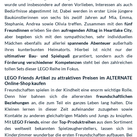
wurde und insbesondere auf deren Vorlieben, Interessen als auch
Bedürfnisse abgestimmt ist. Dabei werden in erster Linie jüngere
Baukünstlerinnen von sechs bis zwölf Jahren auf Mia, Emma,
Stephanie, Andrea sowie Olivia treffen. Zusammen mit den
fünf
Freundinnen
erleben Sie den
aufregenden Alltag in Heartlake City
,
aber begeben sich mit den sympathischen, sehr individuellen
Mädchen ebenfalls auf allerlei
spannende Abenteuer
außerhalb
ihres kunterbunten Heimatorts. Hierbei ist nicht nur der
ultimativer Bau- und Spielspaß
garantiert, sondern auch die
Förderung verschiedener Kompetenzen
steht bei den zahlreichen
tollen Sets dieser LEGO Reihe im Fokus.
LEGO Friends Artikel zu attraktiven Preisen im ALTERNATE
Online-Shop kaufen
Freundschaften spielen in der Kindheit eine enorm wichtige Rolle.
Denn hier bahnen sich die allerersten
freundschaftlichen
Beziehungen
an, die zum Teil ein ganzes Leben lang halten. Die
Kleinen lernen in dieser Zeit aufeinander zuzugehen sowie
Kontakte zu anderen gleichaltrigen Mädels und Jungs zu knüpfen.
Mit
LEGO Friends
, einer der
Top-Produktreihen
aus dem Sortiment
des weltweit bekannten Spielzeugherstellers, lassen sich im
Kinderzimmer wunderbar die ersten Freundschaften aufbauen. Bei