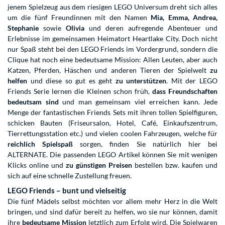
jenem Spielzeug aus dem riesigen LEGO Universum dreht sich alles
um die fünf Freundinnen mit den Namen
Mia, Emma, Andrea,
Stephanie
sowie
Olivia
und deren aufregende Abenteuer und
Erlebnisse im gemeinsamen Heimatort Heartlake City. Doch nicht
nur Spaß steht bei den LEGO Friends im Vordergrund, sondern die
Clique hat noch eine bedeutsame Mission: Allen Leuten, aber auch
Katzen, Pferden, Häschen und anderen Tieren der Spielwelt
zu
helfen
und diese so gut es geht
zu unterstützen
. Mit der LEGO
Friends Serie lernen die Kleinen schon früh,
dass Freundschaften
bedeutsam sind
und man gemeinsam viel erreichen kann. Jede
Menge der fantastischen Friends Sets mit ihren tollen Spielfiguren,
schicken Bauten (Friseursalon, Hotel, Café, Einkaufszentrum,
Tierrettungsstation etc.) und vielen coolen Fahrzeugen, welche für
reichlich Spielspaß
sorgen, finden Sie natürlich hier bei
ALTERNATE. Die passenden LEGO Artikel können Sie mit wenigen
Klicks online und
zu günstigen Preisen
bestellen bzw. kaufen und
sich auf eine schnelle Zustellung freuen.
LEGO Friends – bunt und vielseitig
Die fünf Mädels selbst möchten vor allem mehr Herz in die Welt
bringen, und sind dafür bereit zu helfen, wo sie nur können, damit
ihre
bedeutsame Mission
letztlich zum Erfolg wird. Die Spielwaren