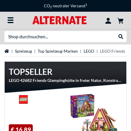
1
CO
neutraler Versand
2
Suche
Suche
Startseite
Spielzeug
Top Spielzeug-Marken
LEGO
LEGO Friends
TOPSELLER
LEGO 42682 Friends Glampinghütte in freier Natur, Konstruktionsspielzeug
€ 16,89