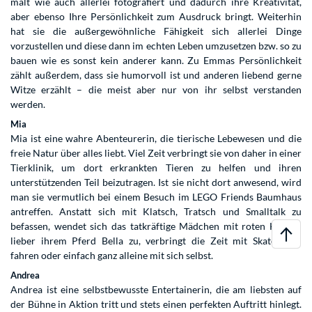
malt wie auch allerlei fotografiert und dadurch ihre Kreativität,
aber ebenso Ihre Persönlichkeit zum Ausdruck bringt. Weiterhin
hat sie die außergewöhnliche Fähigkeit sich allerlei Dinge
vorzustellen und diese dann im echten Leben umzusetzen bzw. so zu
bauen wie es sonst kein anderer kann. Zu Emmas Persönlichkeit
zählt außerdem, dass sie humorvoll ist und anderen liebend gerne
Witze erzählt – die meist aber nur von ihr selbst verstanden
werden.
Mia
Mia ist eine wahre Abenteurerin, die tierische Lebewesen und die
freie Natur über alles liebt. Viel Zeit verbringt sie von daher in einer
Tierklinik, um dort erkrankten Tieren zu helfen und ihren
unterstützenden Teil beizutragen. Ist sie nicht dort anwesend, wird
man sie vermutlich bei einem Besuch im LEGO Friends Baumhaus
antreffen. Anstatt sich mit Klatsch, Tratsch und Smalltalk zu
befassen, wendet sich das tatkräftige Mädchen mit roten Haaren
lieber ihrem Pferd Bella zu, verbringt die Zeit mit Skateboard
fahren oder einfach ganz alleine mit sich selbst.
Andrea
Andrea ist eine selbstbewusste Entertainerin, die am liebsten auf
der Bühne in Aktion tritt und stets einen perfekten Auftritt hinlegt.