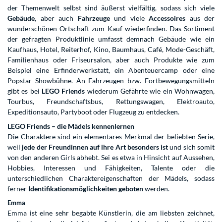
der Themenwelt selbst sind äußerst vielfältig, sodass sich viele
Gebäude
, aber auch
Fahrzeuge
und viele
Accessoires
aus der
wunderschönen Ortschaft zum Kauf wiederfinden. Das Sortiment
der gefragten Produktlinie umfasst demnach Gebäude wie ein
Kaufhaus, Hotel, Reiterhof, Kino, Baumhaus, Café, Mode-Geschäft,
Familienhaus oder Friseursalon, aber auch Produkte wie zum
Beispiel eine Erfinderwerkstatt, ein Abenteuercamp oder eine
Popstar Showbühne. An Fahrzeugen bzw. Fortbewegungsmitteln
gibt es bei
LEGO Friends
wiederum Gefährte wie ein Wohnwagen,
Tourbus, Freundschaftsbus, Rettungswagen, Elektroauto,
Expeditionsauto, Partyboot oder Flugzeug zu entdecken.
LEGO Friends – die Mädels kennenlernen
Die Charaktere sind ein elementares Merkmal der beliebten Serie,
weil
jede der Freundinnen auf ihre Art besonders ist
und sich somit
von den anderen Girls abhebt. Sei es etwa in Hinsicht auf Aussehen,
Hobbies, Interessen und Fähigkeiten, Talente oder die
unterschiedlichen Charaktereigenschaften der Mädels, sodass
ferner
Identifikationsmöglichkeiten geboten
werden.
Emma
Emma ist eine sehr begabte Künstlerin, die am liebsten zeichnet,