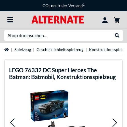
1
CO
neutraler Versand
2
Suche
Suche
Startseite
Spielzeug
Geschicklichkeitsspielzeug
Konstruktionsspielze
LEGO
76332 DC Super Heroes The
Batman: Batmobil, Konstruktionsspielzeug