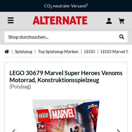
1
CO
neutraler Versand
2
Suche
Suche
Startseite
Spielzeug
Top Spielzeug-Marken
LEGO
LEGO Marvel Su
LEGO
30679 Marvel Super Heroes Venoms
Motorrad, Konstruktionsspielzeug
(Polybag)