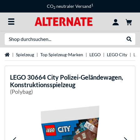
1
CO
neutraler Versand
2
Suche
Suche
Startseite
Spielzeug
Top Spielzeug-Marken
LEGO
LEGO City
LEG
LEGO
30664 City Polizei-Geländewagen,
Konstruktionsspielzeug
(Polybag)