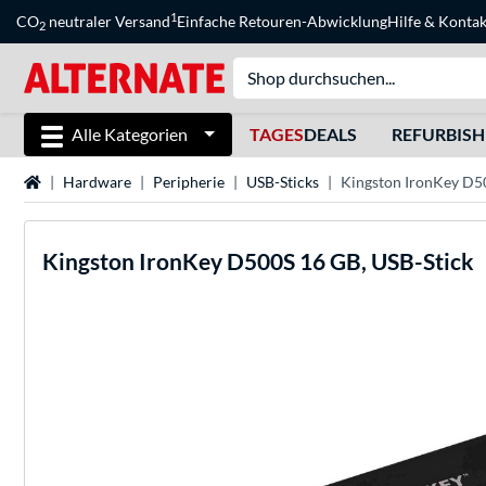
1
CO
neutraler Versand
Einfache Retouren-Abwicklung
Hilfe
&
Kontak
2
Alle Kategorien
TAGES
DEALS
REFURBIS
Startseite
Hardware
Peripherie
USB-Sticks
Kingston IronKey D5
Kingston
IronKey D500S 16 GB, USB-Stick