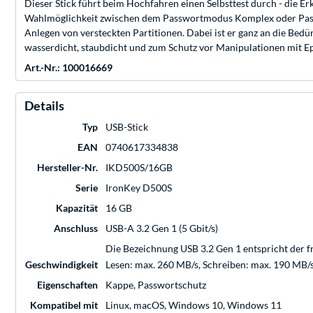
Dieser Stick führt beim Hochfahren einen Selbsttest durch - die
Wahlmöglichkeit zwischen dem Passwortmodus Komplex oder Passph
Anlegen von versteckten Partitionen. Dabei ist er ganz an die Bed
wasserdicht, staubdicht und zum Schutz vor Manipulationen mit Epo
Art.-Nr.: 100016669
Details
Typ
USB-Stick
EAN
0740617334838
Hersteller-Nr.
IKD500S/16GB
Serie
IronKey D500S
Kapazität
16 GB
Anschluss
USB-A 3.2 Gen 1 (5 Gbit/s)
Die Bezeichnung USB 3.2 Gen 1 entspricht der f
Geschwindigkeit
Lesen: max. 260 MB/s, Schreiben: max. 190 MB/
Eigenschaften
Kappe, Passwortschutz
Kompatibel mit
Linux, macOS, Windows 10, Windows 11