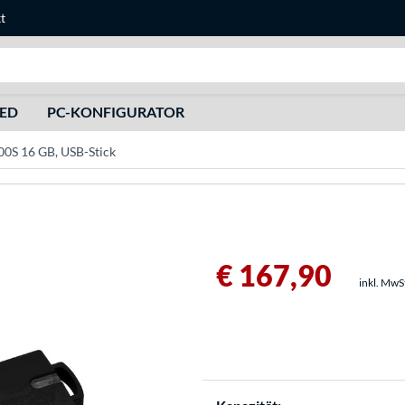
t
Suche
HED
PC-KONFIGURATOR
00S 16 GB, USB-Stick
€ 167,90
inkl. MwS