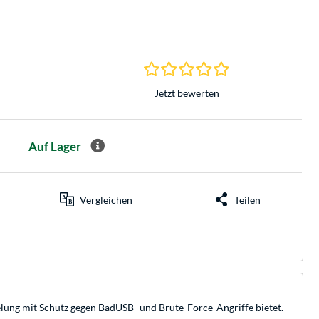
0.0 Sterne bei 0 Be
Jetzt bewerten
Auf Lager
Vergleichen
Teilen
lung mit Schutz gegen BadUSB- und Brute-Force-Angriffe bietet.