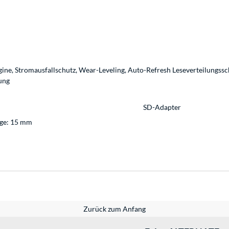
e, Stromausfallschutz, Wear-Leveling, Auto-Refresh Leseverteilungssch
ung
SD-Adapter
nge: 15 mm
Zurück zum Anfang