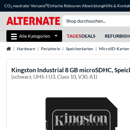
1
CO
neutraler Versand
Einfache Retouren-Abwicklung
Hilfe
&
Kontak
2
Alle Kategorien
TAGES
DEALS
REFURBIS
Startseite
Hardware
Peripherie
Speicherkarten
MicroSD-Karten
Kingston
Industrial 8 GB microSDHC, Speic
(schwarz, UHS-I U3, Class 10, V30, A1)