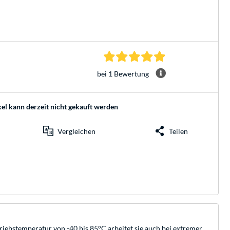
5.0 Sterne bei 1 Be
bei 1 Bewertung
kel kann derzeit nicht gekauft werden
Vergleichen
Teilen
triebstemperatur von -40 bis 85°C arbeitet sie auch bei extremer