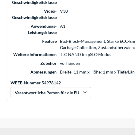
Geschwindigkeitsklasse
Video-
V30
Geschwindigkeitsklasse
Anwendungs-
A1
Leistungsklasse
Feature
Bad-Block-Management, Starke ECC-Engin
Garbage Collection, Zustandsüberwach
Weitere Informationen
TLC NAND im pSLC-Modus
Zubehör
vorhanden
Abmessungen
Breite: 11 mm x Höhe: 1 mm x Tiefe/Lä
WEEE-Nummer
54978142
Verantwortliche Person für die EU