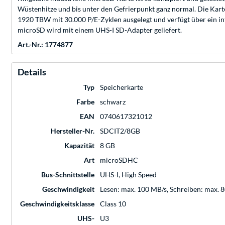
Wüstenhitze und bis unter den Gefrierpunkt ganz normal. Die Kart
1920 TBW mit 30.000 P/E-Zyklen ausgelegt und verfügt über ein inte
microSD wird mit einem UHS-I SD-Adapter geliefert.
Art.-Nr.: 1774877
Details
Typ
Speicherkarte
Farbe
schwarz
EAN
0740617321012
Hersteller-Nr.
SDCIT2/8GB
Kapazität
8 GB
Art
microSDHC
Bus-Schnittstelle
UHS-I, High Speed
Geschwindigkeit
Lesen: max. 100 MB/s, Schreiben: max. 
Geschwindigkeitsklasse
Class 10
UHS-
U3