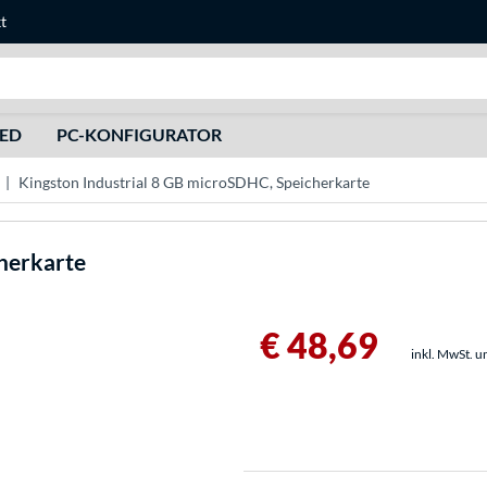
t
Suche
HED
PC-KONFIGURATOR
Kingston Industrial 8 GB microSDHC, Speicherkarte
herkarte
€ 48,69
inkl. MwSt. u