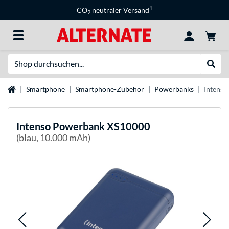
1
CO
neutraler Versand
2
Suche
Suche
Startseite
Smartphone
Smartphone-Zubehör
Powerbanks
Intens
Intenso
Powerbank XS10000
(blau, 10.000 mAh)