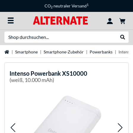
1
CO
neutraler Versand
2
Suche
Suche
Startseite
Smartphone
Smartphone-Zubehör
Powerbanks
Intens
Intenso
Powerbank XS10000
(weiß, 10.000 mAh)