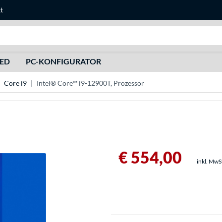
t
Suche
HED
PC-KONFIGURATOR
Core i9
Intel® Core™ i9-12900T, Prozessor
€ 554,00
inkl. MwS