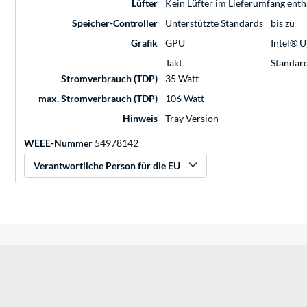
Lüfter
Kein Lüfter im Lieferumfang enth
Speicher-Controller
Unterstützte Standards
bis zu
Grafik
GPU
Intel® 
Takt
Standar
Stromverbrauch (TDP)
35 Watt
max. Stromverbrauch (TDP)
106 Watt
Hinweis
Tray Version
WEEE-Nummer
54978142
Verantwortliche Person für die EU