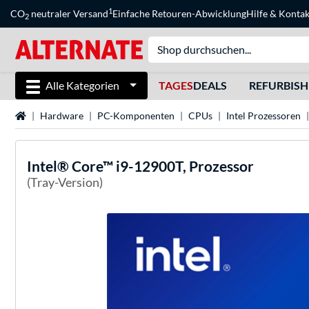
1
CO
neutraler Versand
Einfache Retouren-Abwicklung
Hilfe
&
Kontak
2
Alle Kategorien
TAGES
DEALS
REFURBIS
Startseite
Hardware
PC-Komponenten
CPUs
Intel Prozessoren
Intel®
Core™ i9-12900T, Prozessor
(Tray-Version)