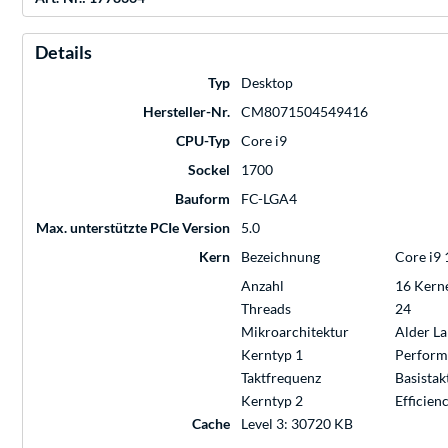
Details
Typ
Desktop
Hersteller-Nr.
CM8071504549416
CPU-Typ
Core i9
Sockel
1700
Bauform
FC-LGA4
Max. unterstützte PCIe Version
5.0
Kern
Bezeichnung
Core i9 
Anzahl
16 Kern
Threads
24
Mikroarchitektur
Alder La
Kerntyp 1
Performa
Taktfrequenz
Basistak
Kerntyp 2
Efficien
Cache
Level 3: 30720 KB