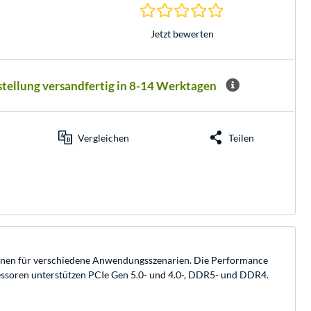
0.0 Sterne bei 0 Be
Jetzt bewerten
stellung versandfertig in 8-14 Werktagen
Vergleichen
Teilen
rnen für verschiedene Anwendungsszenarien. Die Performance
ozessoren unterstützen PCIe Gen 5.0- und 4.0-, DDR5- und DDR4.