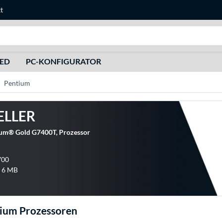
t
Suche
HED
PC-KONFIGURATOR
Pentium
ELLER
ium® Gold G7400T, Prozessor
700
: 6 MB
tium Prozessoren