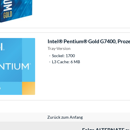
Intel®
Pentium® Gold G7400, Proz
Tray-Version
Sockel: 1700
L3 Cache: 6 MB
Zurück zum Anfang
Folge ALTERNATE au