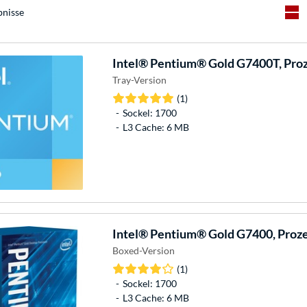
bnisse
Intel®
Pentium® Gold G7400T, Pro
Tray-Version
(1)
Sockel: 1700
L3 Cache: 6 MB
Intel®
Pentium® Gold G7400, Proz
Boxed-Version
(1)
Sockel: 1700
L3 Cache: 6 MB