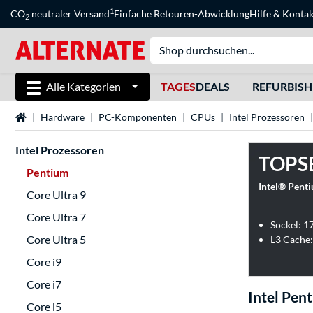
1
CO
neutraler Versand
Einfache Retouren-Abwicklung
Hilfe
&
Kontak
2
Alle Kategorien
TAGES
DEALS
REFURBIS
Startseite
Hardware
PC-Komponenten
CPUs
Intel Prozessoren
Intel Prozessoren
TOPS
Pentium
Intel® Pent
Core Ultra 9
Core Ultra 7
Sockel: 1
Core Ultra 5
L3 Cache
Core i9
Core i7
Intel Pen
Core i5