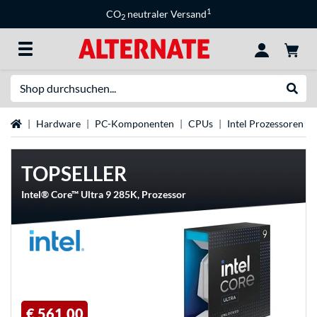
1
CO
neutraler Versand
2
Suche
Suche
Startseite
Hardware
PC-Komponenten
CPUs
Intel Prozessoren
TOPSELLER
Intel® Core™ Ultra 9 285K, Prozessor
€ 561,00