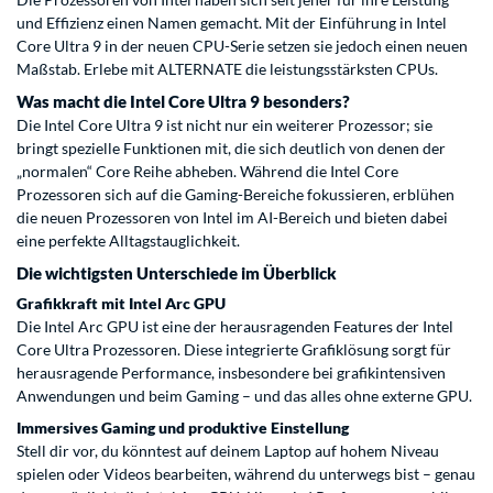
und Effizienz einen Namen gemacht. Mit der Einführung in Intel
Core Ultra 9 in der neuen CPU-Serie setzen sie jedoch einen neuen
Maßstab. Erlebe mit ALTERNATE die leistungsstärksten CPUs.
Was macht die Intel Core Ultra 9 besonders?
Die Intel Core Ultra 9 ist nicht nur ein weiterer Prozessor; sie
bringt spezielle Funktionen mit, die sich deutlich von denen der
„normalen“ Core Reihe abheben. Während die Intel Core
Prozessoren sich auf die Gaming-Bereiche fokussieren, erblühen
die neuen Prozessoren von Intel im AI-Bereich und bieten dabei
eine perfekte Alltagstauglichkeit.
Die wichtigsten Unterschiede im Überblick
Grafikkraft mit Intel Arc GPU
Die Intel Arc GPU ist eine der herausragenden Features der Intel
Core Ultra Prozessoren. Diese integrierte Grafiklösung sorgt für
herausragende Performance, insbesondere bei grafikintensiven
Anwendungen und beim Gaming – und das alles ohne externe GPU.
Immersives Gaming und produktive Einstellung
Stell dir vor, du könntest auf deinem Laptop auf hohem Niveau
spielen oder Videos bearbeiten, während du unterwegs bist – genau