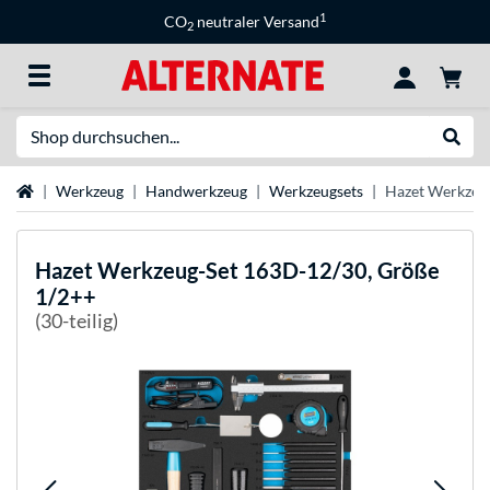
1
CO
neutraler Versand
2
Suche
Suche
Startseite
Werkzeug
Handwerkzeug
Werkzeugsets
Hazet Werkzeu
Hazet
Werkzeug-Set 163D-12/30, Größe
1/2++
(30-teilig)