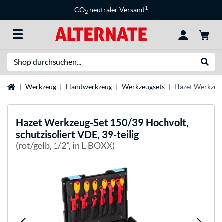
1
CO
neutraler Versand
2
Suche
Suche
Startseite
Werkzeug
Handwerkzeug
Werkzeugsets
Hazet Werkzeug-
Hazet
Werkzeug-Set 150/39 Hochvolt,
schutzisoliert VDE, 39-teilig
(rot/gelb, 1/2", in L-BOXX)