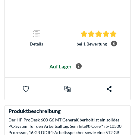
5.0 Stern
bei 1 Bewertung
Details
Auf Lager
Produktbeschreibung
Der HP ProDesk 600 G6 MT Generalüberholt ist ein solides
PC-System für den Arbeitsalltag. Sein Intel® Core™ i5-10500
Prozessor, 16 GB DDR4-Arbeitsspeicher sowie eine 512 GB