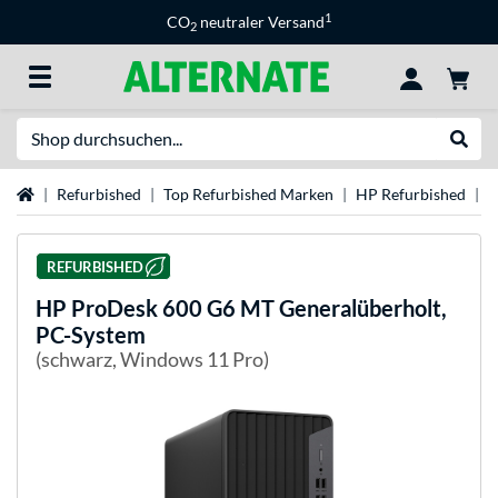
1
CO
neutraler Versand
2
Suche
Suche
Startseite
Refurbished
Top Refurbished Marken
HP Refurbished
H
REFURBISHED
HP
ProDesk 600 G6 MT Generalüberholt,
PC-System
(schwarz, Windows 11 Pro)