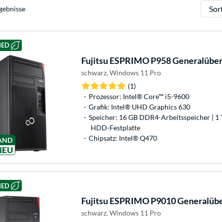
Sortie
gebnisse
HED
Fujitsu
ESPRIMO P958 Generalüberh
schwarz, Windows 11 Pro
(1)
Prozessor: Intel® Core™ i5-9600
Grafik: Intel® UHD Graphics 630
Speicher: 16 GB DDR4-Arbeitsspeicher | 1 
HDD-Festplatte
Chipsatz: Intel® Q470
AND
NEU
HED
Fujitsu
ESPRIMO P9010 Generalüber
schwarz, Windows 11 Pro