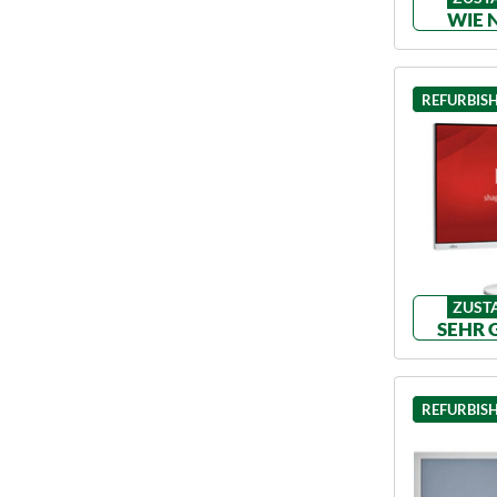
WIE 
REFURBIS
ZUST
SEHR 
REFURBIS