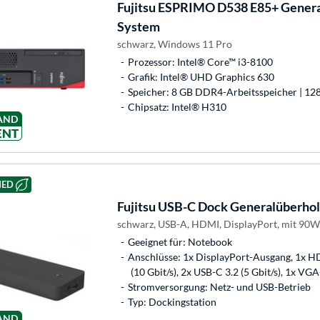
Fujitsu
ESPRIMO D538 E85+ General
System
schwarz, Windows 11 Pro
Prozessor: Intel® Core™ i3-8100
Grafik: Intel® UHD Graphics 630
Speicher: 8 GB DDR4-Arbeitsspeicher | 12
Chipsatz: Intel® H310
AND
ENT
HED
Fujitsu
USB-C Dock Generalüberholt
schwarz, USB-A, HDMI, DisplayPort, mit 90W 
Geeignet für: Notebook
Anschlüsse: 1x DisplayPort-Ausgang, 1x H
(10 Gbit/s), 2x USB-C 3.2 (5 Gbit/s), 1x V
Stromversorgung: Netz- und USB-Betrieb
Typ: Dockingstation
AND