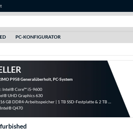
t
Suche
HED
PC-KONFIGURATOR
d
ELLER
RIMO P958 Generalüberholt, PC-System
: Intel® Core™ i5-9600
ntel® UHD Graphics 630
Speicher: 16 GB DDR4-Arbeitsspeicher | 1 TB SSD-Festplatte & 2 TB HDD-Festplatte
 Intel® Q470
efurbished