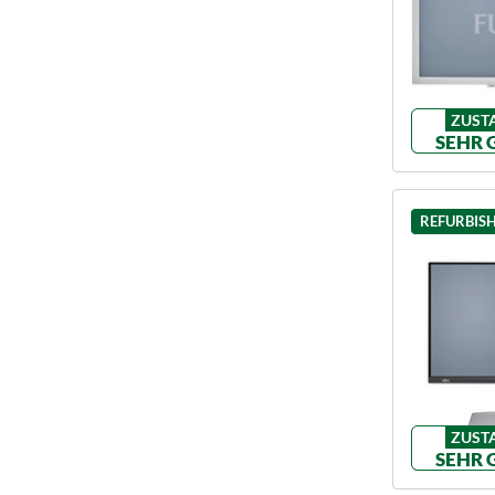
ZUST
SEHR 
REFURBIS
ZUST
SEHR 