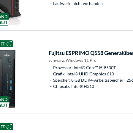
Laufwerk: nicht vorhanden
AND
GUT
HED
Fujitsu
ESPRIMO Q558 Generalüberh
schwarz, Windows 11 Pro
Prozessor: Intel® Core™ i5-8500T
Grafik: Intel® UHD Graphics 610
Speicher: 8 GB DDR4-Arbeitsspeicher | 25
Chipsatz: Intel® H310
AND
GUT
HED