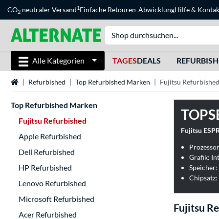
1
CO
neutraler Versand
Einfache Retouren-Abwicklung
Hilfe
&
Kontak
2
Alle Kategorien
TAGES
DEALS
REFURBIS
Startseite
Refurbished
Top Refurbished Marken
Fujitsu Refurbishe
Top Refurbished Marken
TOPS
Fujitsu Refurbished
Fujitsu ESP
Apple Refurbished
Prozessor
Dell Refurbished
Grafik: I
HP Refurbished
Chipsatz:
Lenovo Refurbished
Microsoft Refurbished
Fujitsu R
Acer Refurbished