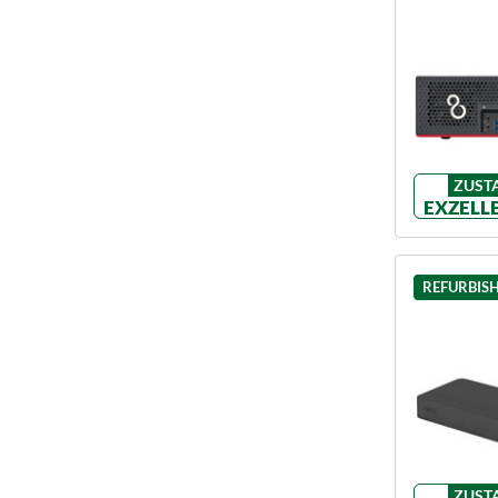
ZUST
EXZELL
REFURBIS
ZUST