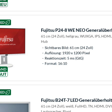
NEU
HED
Fujitsu
P24-8 WE NEO Generalüberh
61 cm (24 Zoll), hellgrau, WUXGA, IPS, HDMI,
Hub
Sichtbares Bild: 61 cm (24 Zoll)
Auflösung: 1920 x 1200 Pixel
Reaktionszeit: 5 ms (GtG)
Format: 16:10
AND
GUT
HED
Fujitsu
B24T-7 LED Generalüberholt
61 cm (24 Zoll), weiß, FullHD, TN, HDMI, DV
Lautsprecher, Pivot