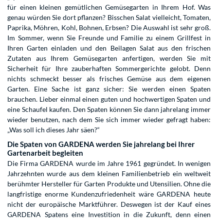
für einen kleinen gemütlichen Gemüsegarten in Ihrem Hof. Was
genau würden Sie dort pflanzen? Bisschen Salat vielleicht, Tomaten,
Paprika, Möhren, Kohl, Bohnen, Erbsen? Die Auswahl ist sehr groß.
Im Sommer, wenn Sie Freunde und Familie zu einem Grillfest in
Ihren Garten einladen und den Beilagen Salat aus den frischen
Zutaten aus Ihrem Gemüsegarten anfertigen, werden Sie mit
Sicherheit für Ihre zauberhaften Sommergerichte gelobt. Denn
nichts schmeckt besser als frisches Gemüse aus dem eigenen
Garten. Eine Sache ist ganz sicher: Sie werden einen Spaten
brauchen. Lieber einmal einen guten und hochwertigen Spaten und
eine Schaufel kaufen. Den Spaten können Sie dann jahrelang immer
wieder benutzen, nach dem Sie sich immer wieder gefragt haben:
„Was soll ich dieses Jahr säen?“
Die Spaten von GARDENA werden Sie jahrelang bei Ihrer
Gartenarbeit begleiten
Die Firma GARDENA wurde im Jahre 1961 gegründet. In wenigen
Jahrzehnten wurde aus dem kleinen Familienbetrieb ein weltweit
berühmter Hersteller für Garten Produkte und Utensilien. Ohne die
langfristige enorme Kundenzufriedenheit wäre GARDENA heute
nicht der europäische Marktführer. Deswegen ist der Kauf eines
GARDENA Spatens eine Investition in die Zukunft, denn einen