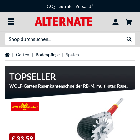
1
CO
neutraler Versand
2
Suche
Suche
Startseite
Garten
Bodenpflege
Spaten
TOPSELLER
WOLF-Garten Rasenkantenschneider RB-M, multi-star, Rasenkantenstecher
€ 33,59