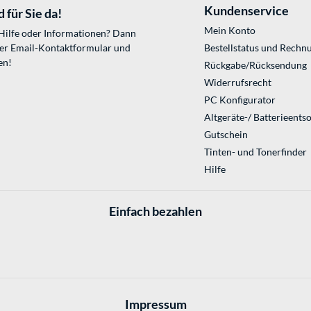
Kundenservice
 für Sie da!
Mein Konto
 Hilfe oder Informationen? Dann
ser
Email-Kontaktformular
und
Bestellstatus und Rechn
en!
Rückgabe/Rücksendung
Widerrufsrecht
PC Konfigurator
Altgeräte-/ Batterieents
Gutschein
Tinten- und Tonerfinder
Hilfe
Einfach bezahlen
Impressum