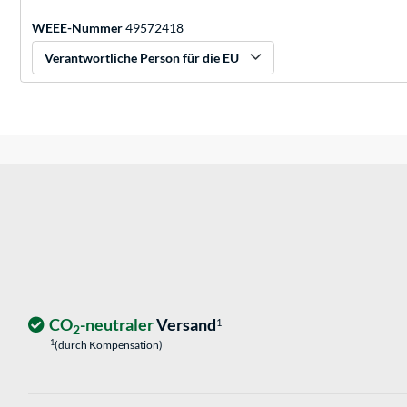
WEEE-Nummer
49572418
Verantwortliche Person für die EU
CO
-neutraler
Versand
1
2
1
(durch Kompensation)