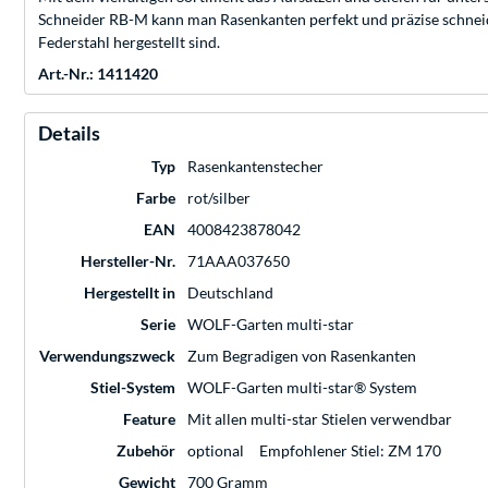
Schneider RB-M kann man Rasenkanten perfekt und präzise schneiden
Federstahl hergestellt sind.
Art.-Nr.: 1411420
Details
Typ
Rasenkantenstecher
Farbe
rot/silber
EAN
4008423878042
Hersteller-Nr.
71AAA037650
Hergestellt in
Deutschland
Serie
WOLF-Garten multi-star
Verwendungszweck
Zum Begradigen von Rasenkanten
Stiel-System
WOLF-Garten multi-star® System
Feature
Mit allen multi-star Stielen verwendbar
Zubehör
optional
Empfohlener Stiel: ZM 170
Gewicht
700 Gramm