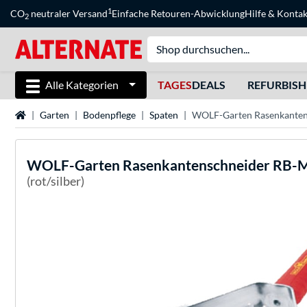
1
CO
neutraler Versand
Einfache Retouren-Abwicklung
Hilfe
&
Kontak
2
Alle Kategorien
TAGES
DEALS
REFURBIS
Startseite
Garten
Bodenpflege
Spaten
WOLF-Garten Rasenkantens
WOLF-Garten
Rasenkantenschneider RB-M,
(rot/silber)