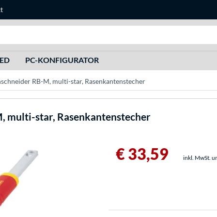
t
Suche
HED
PC-KONFIGURATOR
chneider RB-M, multi-star, Rasenkantenstecher
 multi-star, Rasenkantenstecher
€ 33,59
inkl. MwSt. u