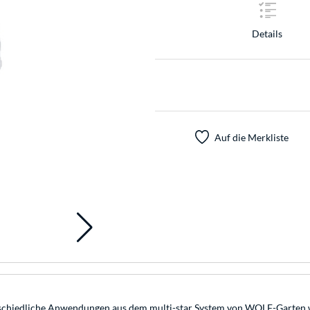
Details
Auf die Merkliste
terschiedliche Anwendungen aus dem multi-star System von WOLF-Garten 