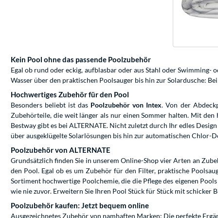
Kein Pool ohne das passende Poolzubehör
Egal ob rund oder eckig, aufblasbar oder aus Stahl oder Swimming-
Wasser über den praktischen Poolsauger bis hin zur Solardusche: Be
Hochwertiges Zubehör für den Pool
Besonders beliebt ist das
Poolzubehör von Intex
. Von der Abdeckp
Zubehörteile, die weit länger als nur einen Sommer halten. Mit de
Bestway gibt es bei ALTERNATE. Nicht zuletzt durch Ihr edles Design
über ausgeklügelte Solarlösungen bis hin zur automatischen Chlor-
Poolzubehör von ALTERNATE
Grundsätzlich finden Sie in unserem Online-Shop vier Arten an Zubeh
den Pool. Egal ob es um Zubehör für den Filter, praktische Poolsauge
Sortiment hochwertige Poolchemie, die die Pflege des eigenen Pool
wie nie zuvor. Erweitern Sie Ihren Pool Stück für Stück mit schicke
Poolzubehör kaufen: Jetzt bequem online
Ausgezeichnetes Zubehör von namhaften Marken: Die perfekte Ergänz