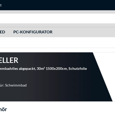
t
Suche
HED
PC-KONFIGURATOR
ELLER
mmbadvlies abgepackt, 30m² 1500x200cm, Schutzfolie
 für: Schwimmbad
hör