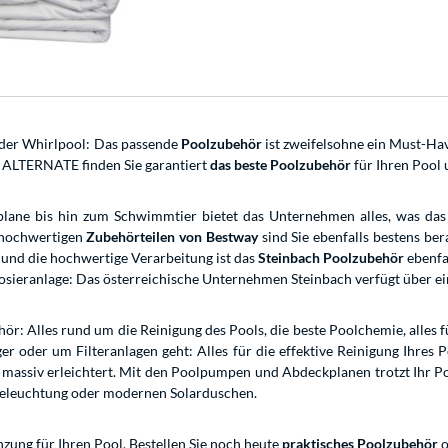
 oder Whirlpool: Das passende
Poolzubehör
ist zweifelsohne ein Must-Ha
i ALTERNATE finden Sie garantiert
das beste Poolzubehör
für Ihren Pool 
lane bis hin zum Schwimmtier bietet das Unternehmen alles, was das 
n hochwertigen
Zubehörteilen von Bestway
sind Sie ebenfalls bestens be
 und die hochwertige Verarbeitung ist das
Steinbach Poolzubehör
ebenfa
Dosieranlage: Das österreichische Unternehmen Steinbach verfügt über 
ör: Alles rund um die Reinigung des Pools, die beste Poolchemie, alles
r oder um Filteranlagen geht: Alles für die effektive Reinigung Ihres P
s massiv erleichtert. Mit den Poolpumpen und Abdeckplanen trotzt Ihr 
r Beleuchtung oder modernen Solarduschen.
ung für Ihren Pool. Bestellen Sie noch heute
praktisches Poolzubehör
o