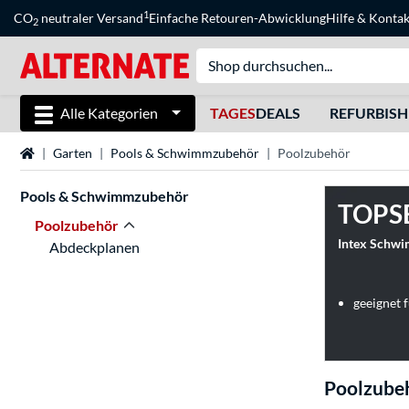
1
CO
neutraler Versand
Einfache Retouren-Abwicklung
Hilfe
&
Kontak
2
Alle Kategorien
TAGES
DEALS
REFURBIS
Startseite
Garten
Pools & Schwimmzubehör
Poolzubehör
Pools & Schwimmzubehör
TOPS
Poolzubehör
Intex Schwi
Abdeckplanen
geeignet
Poolzube