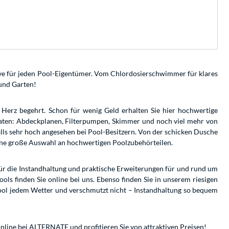
ve für jeden Pool-Eigentümer. Vom Chlordosierschwimmer für klares
und Garten!
Herz begehrt. Schon für wenig Geld erhalten Sie hier hochwertige
raten: Abdeckplanen, Filterpumpen, Skimmer und noch viel mehr von
lls sehr hoch angesehen bei Pool-Besitzern. Von der schicken Dusche
eine große Auswahl an hochwertigen Poolzubehörteilen.
 für die Instandhaltung und praktische Erweiterungen für und rund um
ools finden Sie online bei uns. Ebenso finden Sie in unserem riesigen
Pool jedem Wetter und verschmutzt nicht – Instandhaltung so bequem
nline bei ALTERNATE und profitieren Sie von attraktiven Preisen!