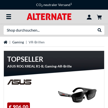
1
CO
neutraler Versand
2
Suche
Suche
Startseite
Gaming
VR-Brillen
TOPSELLER
ASUS ROG XREAL R1-B, Gaming-AR-Brille
€ 906,00