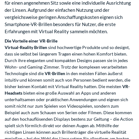
für einen angenehmen Sitz sowie eine individuelle Ausrichtung
der Linsen. Aufgrund der einfachen Nutzung und der
vergleichsweise geringen Anschaffungskosten eignen sich
Smartphone-VR-Brillen besonders für Nutzer, die erste
Erfahrungen mit Virtual Reality sammeln möchten.
Die Vorteile einer VR-Brille
Virtual-Reality Brillen
sind hochwertige Produkte und so designt,
dass sie selbst bei längerem Tragen einen hohen Komfort bieten.
Durch ihre eleganten und kompakten Designs passen sie in jedes
Wohn- und Gaming-Zimmer. Trotz der komplexen verarbeiteten
Technologie sind die
VR-Brillen
in den meisten Fällen äußerst
intuitiv und können somit auch von Personen bedient werden, die
bisher keinen Kontakt mit Virtual Reality hatten. Die meisten
VR-
Headsets
bieten eine große Auswahl an Apps und anderen
unterhaltsamen oder praktischen Anwendungen und eignen sich
somit nicht nur zum Spielen von Videospielen, sondern zum
Beispiel auch zum Schauen von Serien oder Filmen. Diese kommen
auf den hochauflösenden Displays bestens zur Geltung – die Action
spielt sich förmlich direkt vor deinen Augen ab. Mithilfe der
richtigen Linsen können auch Brillenträger die virtuelle Realität
genießen – bei der Wahl der Linse setzen Sie allerdings am besten