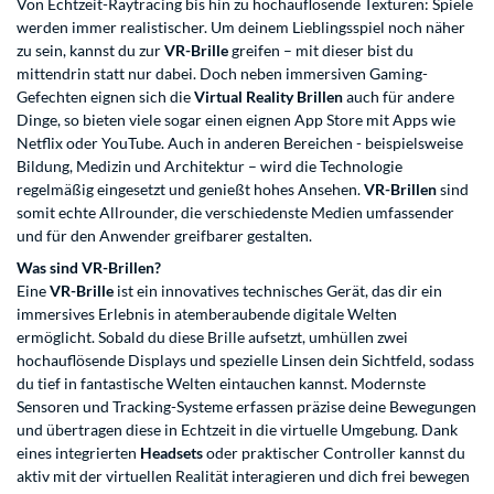
Von Echtzeit-Raytracing bis hin zu hochauflösende Texturen: Spiele
werden immer realistischer. Um deinem Lieblingsspiel noch näher
zu sein, kannst du zur
VR-Brille
greifen – mit dieser bist du
mittendrin statt nur dabei. Doch neben immersiven Gaming-
Gefechten eignen sich die
Virtual Reality Brillen
auch für andere
Dinge, so bieten viele sogar einen eignen App Store mit Apps wie
Netflix oder YouTube. Auch in anderen Bereichen - beispielsweise
Bildung, Medizin und Architektur – wird die Technologie
regelmäßig eingesetzt und genießt hohes Ansehen.
VR-Brillen
sind
somit echte Allrounder, die verschiedenste Medien umfassender
und für den Anwender greifbarer gestalten.
Was sind VR-Brillen?
Eine
VR-Brille
ist ein innovatives technisches Gerät, das dir ein
immersives Erlebnis in atemberaubende digitale Welten
ermöglicht. Sobald du diese Brille aufsetzt, umhüllen zwei
hochauflösende Displays und spezielle Linsen dein Sichtfeld, sodass
du tief in fantastische Welten eintauchen kannst. Modernste
Sensoren und Tracking-Systeme erfassen präzise deine Bewegungen
und übertragen diese in Echtzeit in die virtuelle Umgebung. Dank
eines integrierten
Headsets
oder praktischer Controller kannst du
aktiv mit der virtuellen Realität interagieren und dich frei bewegen