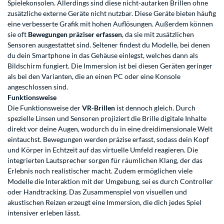
Spielekonsolen. Allerdings sind diese nicht-autarken Brillen ohne
zusätzliche externe Geräte nicht nutzbar. Diese Geräte bieten häufig
eine verbesserte Grafik mit hohen Auflösungen. Außerdem können
sie oft
Bewegungen präziser erfassen
, da sie mit zusätzlichen
Sensoren ausgestattet sind. Seltener findest du Modelle, bei denen
du dein Smartphone in das Gehäuse einlegst, welches dann als
Bildschirm fungiert. Die Immersion ist bei diesen Geräten geringer
als bei den Varianten, die an einen PC oder eine Konsole
angeschlossen sind.
Funktionsweise
Die Funktionsweise der
VR-Brillen
ist dennoch gleich. Durch
spezielle Linsen und Sensoren projiziert die Brille digitale Inhalte
direkt vor deine Augen, wodurch du in eine dreidimensionale Welt
eintauchst. Bewegungen werden präzise erfasst, sodass dein Kopf
und Körper in Echtzeit auf das virtuelle Umfeld reagieren. Die
integrierten Lautsprecher sorgen für räumlichen Klang, der das
Erlebnis noch realistischer macht. Zudem ermöglichen viele
Modelle die Interaktion mit der Umgebung, sei es durch Controller
oder Handtracking. Das Zusammenspiel von visuellen und
akustischen Reizen erzeugt eine Immersion, die dich jedes Spiel
intensiver erleben lässt.