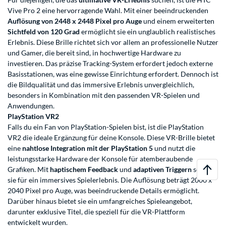
Vive Pro 2 eine hervorragende Wahl. Mit einer beeindruckenden
Auflösung von 2448 x 2448 Pixel pro Auge
und einem erweiterten
Sichtfeld von 120 Grad
ermöglicht sie ein unglaublich realistisches
Erlebnis. Diese Brille richtet sich vor allem an professionelle Nutzer
und Gamer, die bereit sind, in hochwertige Hardware zu
investieren. Das präzise Tracking-System erfordert jedoch externe
Basisstationen, was eine gewisse Einrichtung erfordert. Dennoch ist
die Bildqualität und das immersive Erlebnis unvergleichlich,
besonders in Kombination mit den passenden VR-Spielen und
Anwendungen.
PlayStation VR2
Falls du ein Fan von PlayStation-Spielen bist, ist die PlayStation
VR2 die ideale Ergänzung für deine Konsole. Diese VR-Brille bietet
eine
nahtlose Integration mit der PlayStation 5
und nutzt die
leistungsstarke Hardware der Konsole für atemberaubende
Grafiken. Mit
haptischem Feedback
und
adaptiven Triggern
sorgt
sie für ein immersives Spielerlebnis. Die Auflösung beträgt 2000 x
2040 Pixel pro Auge, was beeindruckende Details ermöglicht.
Darüber hinaus bietet sie ein umfangreiches Spieleangebot,
darunter exklusive Titel, die speziell für die VR-Plattform
entwickelt wurden.