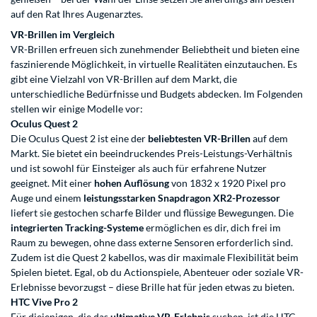
auf den Rat Ihres Augenarztes.
VR-Brillen im Vergleich
VR-Brillen erfreuen sich zunehmender Beliebtheit und bieten eine
faszinierende Möglichkeit, in virtuelle Realitäten einzutauchen. Es
gibt eine Vielzahl von VR-Brillen auf dem Markt, die
unterschiedliche Bedürfnisse und Budgets abdecken. Im Folgenden
stellen wir einige Modelle vor:
Oculus Quest 2
Die Oculus Quest 2 ist eine der
beliebtesten VR-Brillen
auf dem
Markt. Sie bietet ein beeindruckendes Preis-Leistungs-Verhältnis
und ist sowohl für Einsteiger als auch für erfahrene Nutzer
geeignet. Mit einer
hohen Auflösung
von 1832 x 1920 Pixel pro
Auge und einem
leistungsstarken Snapdragon XR2-Prozessor
liefert sie gestochen scharfe Bilder und flüssige Bewegungen. Die
integrierten Tracking-Systeme
ermöglichen es dir, dich frei im
Raum zu bewegen, ohne dass externe Sensoren erforderlich sind.
Zudem ist die Quest 2 kabellos, was dir maximale Flexibilität beim
Spielen bietet. Egal, ob du Actionspiele, Abenteuer oder soziale VR-
Erlebnisse bevorzugst – diese Brille hat für jeden etwas zu bieten.
HTC Vive Pro 2
Für diejenigen, die das
ultimative VR-Erlebnis
suchen, ist die HTC