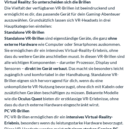
Virtual Reality: So unterscheiden sich die Brillen
Die Vielfalt der verfügbaren VR-Brillen ist beeindruckend und
ermöglicht es dir, das passende Gerät für dein Gaming-Abenteuer
auszuwählen. Grundsätzlich lassen sich VR-Headsets in drei
Hauptkategorien einteilen:
Standalone VR-Brillen
Standalone VR-Brillen
sind eigenständige Geräte, die ganz
ohne
externe Hardware
wie Computer oder Smartphones auskommen.
Sie ermöglichen dir ein intensives Virtual-Reality-Erlebnis, ohne
dass du weitere Geräte anschließen musst. In diesen VR-Brillen sind
alle wichtigen Komponenten – darunter Prozessor, Display und
Sensoren –
direkt im Gerät verbaut
. Das macht sie besonders leicht
zugänglich und komfortabel in der Handhabung. Standalone VR-
Brillen eignen sich hervorragend für dich, wenn du eine
unkomplizierte VR-Nutzung bevorzugst, ohne dich mit Kabeln oder
zusätzlichen Geräten beschäftigen zu müssen. Bekannte Modelle
wie die
Oculus Quest
bieten dir erstklassige VR-Erlebnisse, ohne
dass du durch externe Hardware eingeschränkt wirst.
PC VR-Brillen
PC-VR-Brillen ermöglichen dir ein
intensives Virtual-Reality-
Erlebnis
, besonders wenn du leistungsstarke Hardware bevorzugst.
Diese VR-Headsets werden meist
mit einem starken Gaming-PC