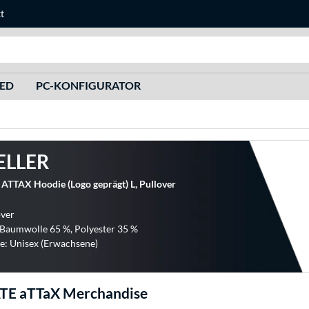
t
Suche
HED
PC-KONFIGURATOR
ELLER
TTAX Hoodie (Logo geprägt) L, Pullover
over
 Baumwolle 65 %, Polyester 35 %
e: Unisex (Erwachsene)
E aTTaX Merchandise