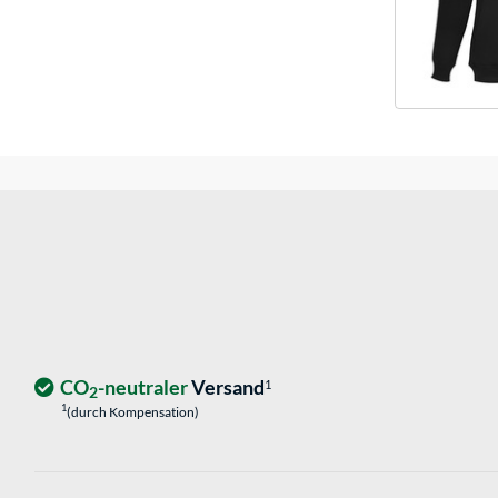
CO
-neutraler
Versand
1
2
1
(durch Kompensation)