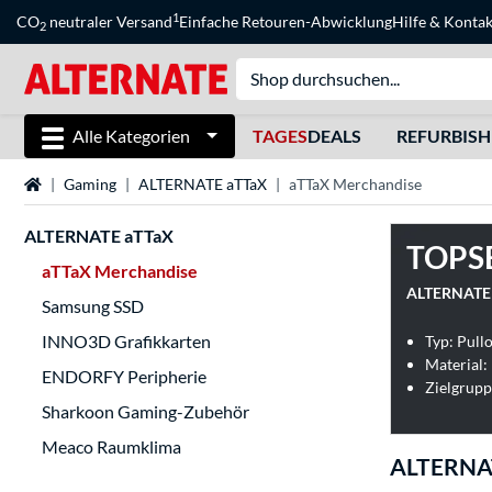
1
CO
neutraler Versand
Einfache Retouren-Abwicklung
Hilfe
&
Kontak
2
Alle Kategorien
TAGES
DEALS
REFURBIS
Startseite
Gaming
ALTERNATE aTTaX
aTTaX Merchandise
ALTERNATE aTTaX
TOPS
aTTaX Merchandise
ALTERNATE A
Samsung SSD
INNO3D Grafikkarten
Typ: Pull
Material:
ENDORFY Peripherie
Zielgrupp
Sharkoon Gaming-Zubehör
Meaco Raumklima
ALTERNAT