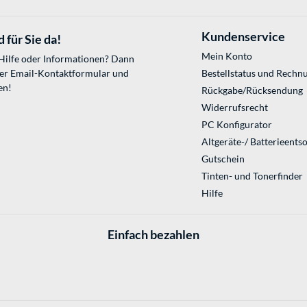
Kundenservice
 für Sie da!
Mein Konto
 Hilfe oder Informationen? Dann
ser
Email-Kontaktformular
und
Bestellstatus und Rechn
en!
Rückgabe/Rücksendung
Widerrufsrecht
PC Konfigurator
Altgeräte-/ Batterieents
Gutschein
Tinten- und Tonerfinder
Hilfe
Einfach bezahlen