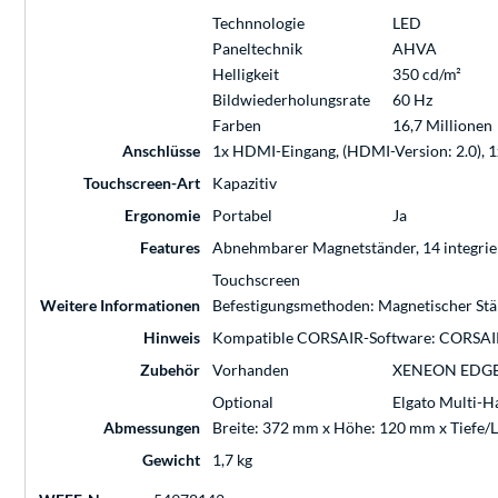
Technnologie
LED
Paneltechnik
AHVA
Helligkeit
350 cd/m²
Bildwiederholungsrate
60 Hz
Farben
16,7 Millionen
Anschlüsse
1x HDMI-Eingang, (HDMI-Version: 2.0), 
Touchscreen-Art
Kapazitiv
Ergonomie
Portabel
Ja
Features
Abnehmbarer Magnetständer, 14 integrier
Touchscreen
Weitere Informationen
Befestigungsmethoden: Magnetischer Stä
Hinweis
Kompatible CORSAIR-Software: CORSAIR i
Zubehör
Vorhanden
XENEON EDGE M
Optional
Elgato Multi-
Abmessungen
Breite: 372 mm x Höhe: 120 mm x Tiefe/
Gewicht
1,7 kg