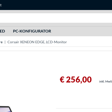
t
Suche
HED
PC-KONFIGURATOR
re
Corsair XENEON EDGE, LCD-Monitor
€ 256,00
inkl. MwS