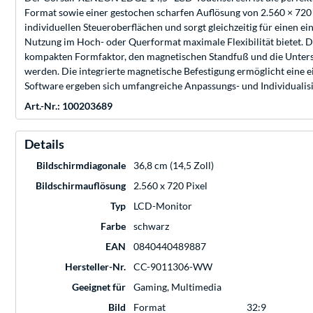
Format sowie einer gestochen scharfen Auflösung von 2.560 × 720 
individuellen Steueroberflächen und sorgt gleichzeitig für einen e
Nutzung im Hoch- oder Querformat maximale Flexibilität bietet. 
kompakten Formfaktor, den magnetischen Standfuß und die Unters
werden. Die integrierte magnetische Befestigung ermöglicht eine 
Software ergeben sich umfangreiche Anpassungs- und Individualis
Art.-Nr.: 100203689
Details
Bildschirmdiagonale
36,8 cm (14,5 Zoll)
Bildschirmauflösung
2.560 x 720 Pixel
Typ
LCD-Monitor
Farbe
schwarz
EAN
0840440489887
Hersteller-Nr.
CC-9011306-WW
Geeignet für
Gaming, Multimedia
Bild
Format
32:9