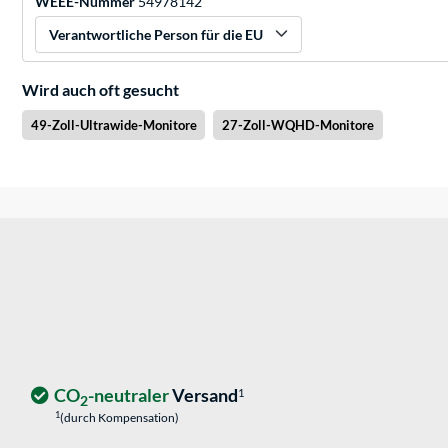
WEEE-Nummer
54978142
Verantwortliche Person für die EU
Wird auch oft gesucht
49-Zoll-Ultrawide-Monitore
27-Zoll-WQHD-Monitore
CO
-neutraler
Versand
1
2
1
(durch Kompensation)