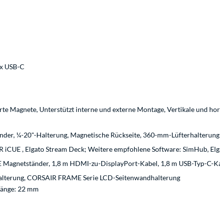
1x USB-C
te Magnete, Unterstützt interne und externe Montage, Vertikale und hor
nder, ¼-20"-Halterung, Magnetische Rückseite, 360-mm-Lüfterhalterung
CUE , Elgato Stream Deck; Weitere empfohlene Software: SimHub, Elg
agnetständer, 1,8 m HDMI-zu-DisplayPort-Kabel, 1,8 m USB-Typ-C-Kab
Halterung, CORSAIR FRAME Serie LCD-Seitenwandhalterung
Länge: 22 mm