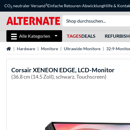
1
CO
neutraler Versand
Einfache Retouren-Abwicklung
Hilfe
&
Kontak
2
Alle Kategorien
TAGES
DEALS
REFURBIS
Startseite
Hardware
Monitore
Ultrawide-Monitore
32:9-Monito
Corsair
XENEON EDGE, LCD-Monitor
(36.8 cm (14.5 Zoll), schwarz, Touchscreen)