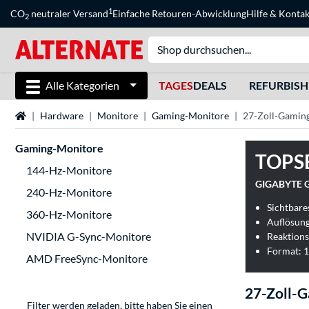
1
CO
neutraler Versand
Einfache Retouren-Abwicklung
Hilfe
&
Kontak
2
Alle Kategorien
TAGES
DEALS
REFURBIS
Startseite
Hardware
Monitore
Gaming-Monitore
27-Zoll-Gamin
Gaming-Monitore
TOPS
144-Hz-Monitore
GIGABYTE G
240-Hz-Monitore
Sichtbares
360-Hz-Monitore
Auflösung
NVIDIA G-Sync-Monitore
Reaktions
Format: 1
AMD FreeSync-Monitore
27-Zoll-
Filter werden geladen, bitte haben Sie einen