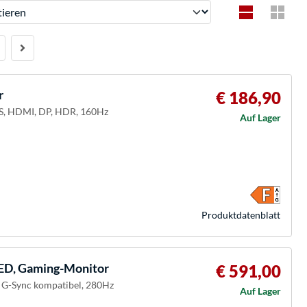
ren
r
€ 186,90
IPS, HDMI, DP, HDR, 160Hz
Auf Lager
Produkt­datenblatt
D, Gaming-Monitor
€ 591,00
, G-Sync kompatibel, 280Hz
Auf Lager