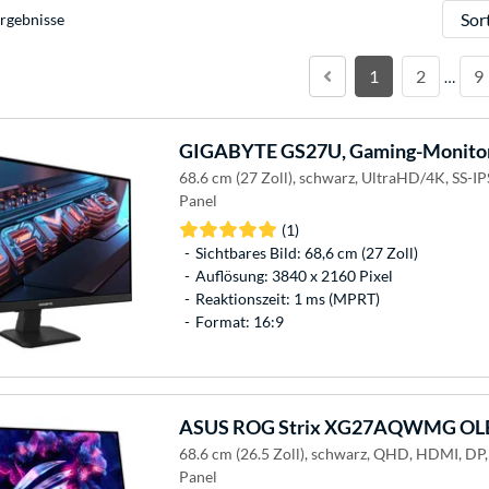
Sortie
rgebnisse
1
2
9
…
GIGABYTE
GS27U, Gaming-Monito
68.6 cm (27 Zoll), schwarz, UltraHD/4K, SS-
Panel
(1)
Sichtbares Bild: 68,6 cm (27 Zoll)
Auflösung: 3840 x 2160 Pixel
Reaktionszeit: 1 ms (MPRT)
Format: 16:9
ASUS
ROG Strix XG27AQWMG OLE
68.6 cm (26.5 Zoll), schwarz, QHD, HDMI, DP
Panel