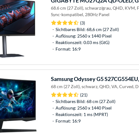
GIGABYTE
MO27Q2A QD-OLED, Ga
68.6 cm (27 Zoll), schwarz/grau, QHD, KVM, 
Sync-kompatibel, 280Hz Panel
(3)
Sichtbares Bild: 68,6 cm (27 Zoll)
Auflösung: 2560 x 1440 Pixel
Reaktionszeit: 0.03 ms (GtG)
Format: 16:9
Samsung
Odyssey G5 S27CG554EU,
68 cm (27 Zoll), schwarz, QHD, VA, Curved, 
(21)
Sichtbares Bild: 68 cm (27 Zoll)
Auflösung: 2560 x 1440 Pixel
Reaktionszeit: 1 ms (MPRT)
Format: 16:9