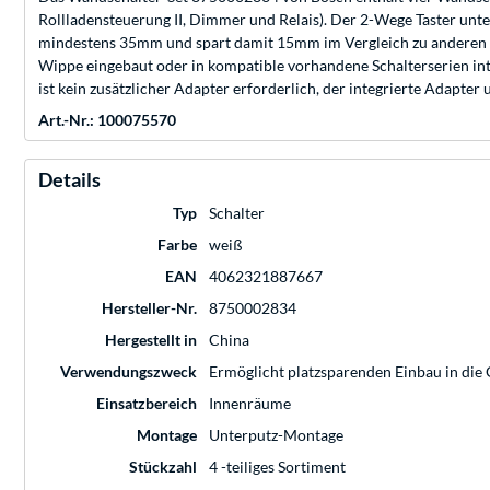
Rollladensteuerung II, Dimmer und Relais). Der 2-Wege Taster unte
mindestens 35mm und spart damit 15mm im Vergleich zu anderen h
Wippe eingebaut oder in kompatible vorhandene Schalterserien inte
ist kein zusätzlicher Adapter erforderlich, der integrierte Adapter 
Art.-Nr.: 100075570
Details
Typ
Schalter
Farbe
weiß
EAN
4062321887667
Hersteller-Nr.
8750002834
Hergestellt in
China
Verwendungszweck
Ermöglicht platzsparenden Einbau in die
Einsatzbereich
Innenräume
Montage
Unterputz-Montage
Stückzahl
4 -teiliges Sortiment