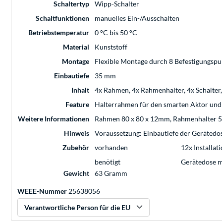
Schaltertyp
Wipp-Schalter
Schaltfunktionen
manuelles Ein-/Ausschalten
Betriebstemperatur
0 °C bis 50 °C
Material
Kunststoff
Montage
Flexible Montage durch 8 Befestigungspu
Einbautiefe
35 mm
Inhalt
4x Rahmen, 4x Rahmenhalter, 4x Schalter
Feature
Halterrahmen für den smarten Aktor und
Weitere Informationen
Rahmen 80 x 80 x 12mm, Rahmenhalter 51 
Hinweis
Voraussetzung: Einbautiefe der Geräte
Zubehör
vorhanden
12x Installat
benötigt
Gerätedose m
Gewicht
63 Gramm
WEEE-Nummer
25638056
Verantwortliche Person für die EU