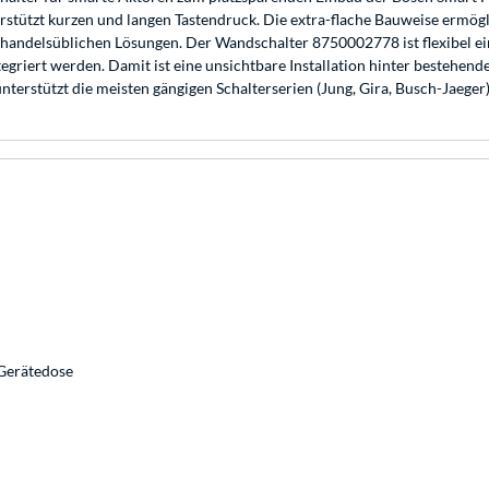
rstützt kurzen und langen Tastendruck. Die extra-flache Bauweise ermögli
andelsüblichen Lösungen. Der Wandschalter 8750002778 ist flexibel e
griert werden. Damit ist eine unsichtbare Installation hinter bestehen
unterstützt die meisten gängigen Schalterserien (Jung, Gira, Busch-Jaeger)
 Gerätedose