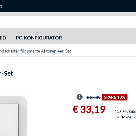
t
Suche
HED
PC-KONFIGURATOR
dschalter für smarte Aktoren 4er-Set
r-Set
€ 38,09
SPARE
13%
€ 33,19
(
€ 8,30
/ Stü
inkl. MwSt. u