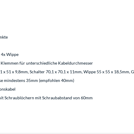
nkte
, 4x Wippe
 Klemmen für unterschiedliche Kabeldurchmesser
x 51 x 9,8mm, Schalter 70,1 x 70,1 x 11mm, Wippe 55 x 55 x 18,5mm, 
dose mindestens 35mm (empfohlen 40mm)
ionskabel
it Schraublöchern mit Schraubabstand von 60mm