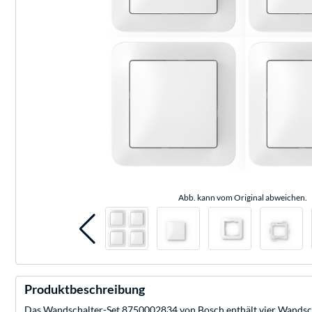
Abb. kann vom Original abweichen.
Produktbeschreibung
Das Wandschalter-Set 8750002834 von Bosch enthält vier Wandsch