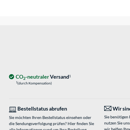
CO
-neutraler
Versand
1
2
1
(durch Kompensation)
Bestellstatus abrufen
Wir sind
Sie benötigen
Sie möchten Ihren Bestellstatus einsehen oder
nutzen Sie un
die Sendungsverfolgung prüfen? Hier finden Sie
wir helfen Ihn
alle Informationen rund um Ihre Bestellung.