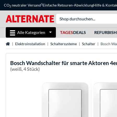
1
CO
neutraler Versand
Einfache Retouren-Abwicklung
Hilfe
&
Kontak
2
Alle Kategorien
TAGES
DEALS
REFURBIS
Startseite
Elektroinstallation
Schaltersysteme
Schalter
Bosch Wan
Bosch
Wandschalter für smarte Aktoren 4e
(weiß, 4 Stück)