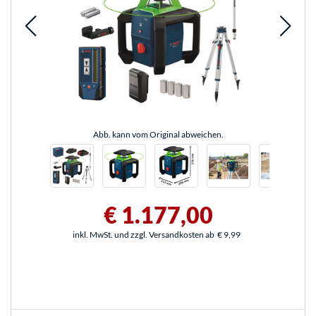
Abb. kann vom Original abweichen.
€ 1.177,00
inkl. MwSt. und zzgl. Versandkosten ab
€ 9,99