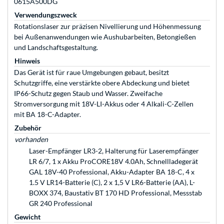
0615A500DG
Verwendungszweck
Rotationslaser zur präzisen Nivellierung und Höhenmessung
bei Außenanwendungen wie Aushubarbeiten, Betongießen
und Landschaftsgestaltung.
Hinweis
Das Gerät ist für raue Umgebungen gebaut, besitzt
Schutzgriffe, eine verstärkte obere Abdeckung und bietet
IP66-Schutz gegen Staub und Wasser. Zweifache
Stromversorgung mit 18V-LI-Akkus oder 4 Alkali-C-Zellen
mit BA 18-C-Adapter.
Zubehör
vorhanden
Laser-Empfänger LR3-2, Halterung für Laserempfänger
LR 6/7, 1 x Akku ProCORE18V 4.0Ah, Schnellladegerät
GAL 18V-40 Professional, Akku-Adapter BA 18-C, 4 x
1.5 V LR14-Batterie (C), 2 x 1,5 V LR6-Batterie (AA), L-
BOXX 374, Baustativ BT 170 HD Professional, Messstab
GR 240 Professional
Gewicht