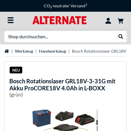
1
CO
neutraler Versand
2
Suche
Suche
Startseite
Werkzeug
Handwerkzeug
Bosch Rotationslaser GRL18V-
NEU
Bosch
Rotationslaser GRL18V-3-31G mit
Akku ProCORE18V 4.0Ah in L-BOXX
(grün)