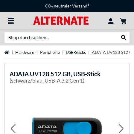
1
CO
neutraler Versand
2
Suche
Suche
Startseite
Hardware
Peripherie
USB-Sticks
ADATA UV128 512 GB,
ADATA
UV128 512 GB, USB-Stick
(schwarz/blau, USB-A 3.2 Gen 1)