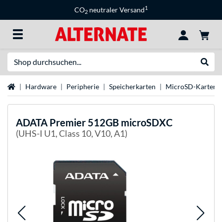
1
CO
neutraler Versand
2
Suche
Suche
Startseite
Hardware
Peripherie
Speicherkarten
MicroSD-Karten
ADATA
Premier 512GB microSDXC
(UHS-I U1, Class 10, V10, A1)