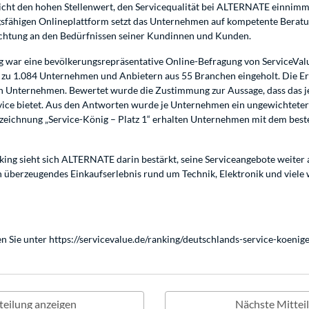
icht den hohen Stellenwert, den Servicequalität bei ALTERNATE einnimm
gsfähigen Onlineplattform setzt das Unternehmen auf kompetente Beratun
chtung an den Bedürfnissen seiner Kundinnen und Kunden.
 war eine bevölkerungsrepräsentative Online-Befragung von ServiceVal
 zu 1.084 Unternehmen und Anbietern aus 55 Branchen eingeholt. Die E
en Unternehmen. Bewertet wurde die Zustimmung zur Aussage, dass das 
ce bietet. Aus den Antworten wurde je Unternehmen ein ungewichteter M
uszeichnung „Service-König – Platz 1“ erhalten Unternehmen mit dem best
king sieht sich ALTERNATE darin bestärkt, seine Serviceangebote weite
 überzeugendes Einkaufserlebnis rund um Technik, Elektronik und viele
n Sie unter
https://servicevalue.de/ranking/deutschlands-service-koenige
teilung anzeigen
Nächste Mittei