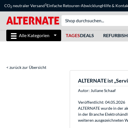
1
CO
neutraler Versand
Einfache Retouren-Abwicklung
Hilfe
&
Kontak
2
Alle Kategorien
TAGES
DEALS
REFURBIS
< zurück zur Übersicht
ALTERNATE ist „Servic
Autor:
Juliane Schaaf
Veröffentlicht: 04.05.2026
ALTERNATE wurde in der aktu
in der Branche Elektrohändle
weiteren ausgezeichneten 