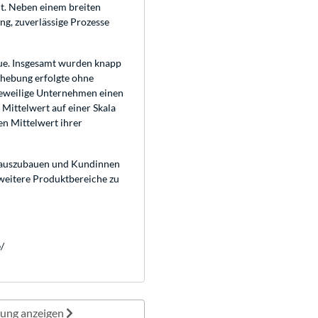
t. Neben einem breiten
g, zuverlässige Prozesse
ue. Insgesamt wurden knapp
rhebung erfolgte ohne
jeweilige Unternehmen einen
ittelwert auf einer Skala
en Mittelwert ihrer
r auszubauen und Kundinnen
 weitere Produktbereiche zu
/
lung anzeigen