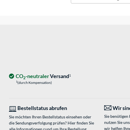
CO
-neutraler
Versand
1
2
1
(durch Kompensation)
Bestellstatus abrufen
Wir sind
Sie benötigen
Sie möchten Ihren Bestellstatus einsehen oder
nutzen Sie un
die Sendungsverfolgung prüfen? Hier finden Sie
wir helfen Ihn
alle Informationen rund um Ihre Bestellung.