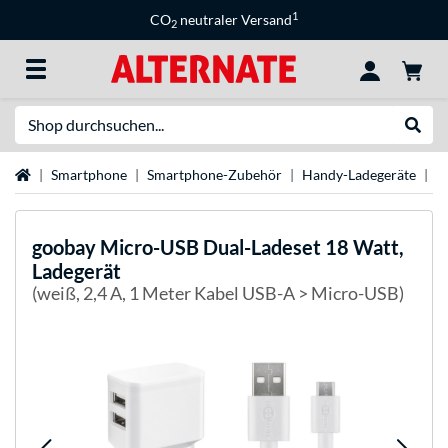
1
CO
neutraler Versand
2
Suche
Suche
Startseite
Smartphone
Smartphone-Zubehör
Handy-Ladegeräte
g
goobay
Micro-USB Dual-Ladeset 18 Watt,
Ladegerät
(weiß, 2,4 A, 1 Meter Kabel USB-A > Micro-USB)