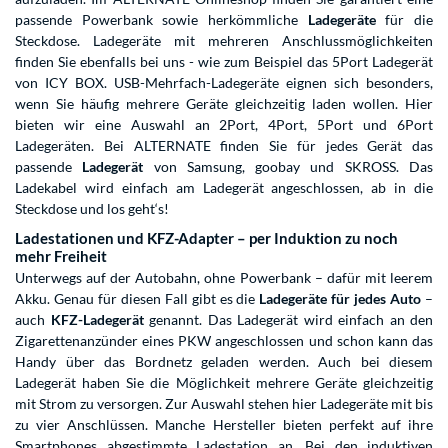
passende Powerbank sowie herkömmliche
Ladegeräte
für die
Steckdose. Ladegeräte mit mehreren Anschlussmöglichkeiten
finden Sie ebenfalls bei uns - wie zum Beispiel das 5Port Ladegerät
von ICY BOX. USB-Mehrfach-Ladegeräte eignen sich besonders,
wenn Sie häufig mehrere Geräte gleichzeitig laden wollen. Hier
bieten wir eine Auswahl an 2Port, 4Port, 5Port und 6Port
Ladegeräten. Bei ALTERNATE finden Sie für jedes Gerät das
passende
Ladegerät
von Samsung, goobay und SKROSS. Das
Ladekabel wird einfach am Ladegerät angeschlossen, ab in die
Steckdose und los geht‘s!
Ladestationen und KFZ-Adapter – per Induktion zu noch
mehr Freiheit
Unterwegs auf der Autobahn, ohne Powerbank – dafür mit leerem
Akku. Genau für diesen Fall gibt es die
Ladegeräte für jedes Auto
–
auch
KFZ-Ladegerät
genannt. Das Ladegerät wird einfach an den
Zigarettenanzünder eines PKW angeschlossen und schon kann das
Handy über das Bordnetz geladen werden. Auch bei diesem
Ladegerät haben Sie die Möglichkeit mehrere Geräte gleichzeitig
mit Strom zu versorgen. Zur Auswahl stehen hier Ladegeräte mit bis
zu vier Anschlüssen. Manche Hersteller bieten perfekt auf ihre
Smartphones abgestimmte Ladestation an. Bei den induktiven