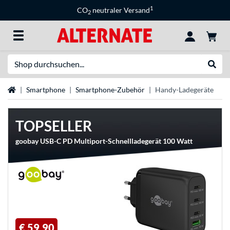
1
CO
neutraler Versand
2
Suche
Suche
Startseite
Smartphone
Smartphone-Zubehör
Handy-Ladegeräte
TOPSELLER
goobay USB-C PD Multiport-Schnellladegerät 100 Watt
€ 59,90