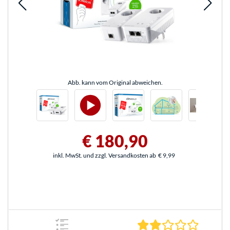
Abb. kann vom Original abweichen.
€ 180,90
inkl. MwSt. und zzgl. Versandkosten ab
€ 9,99
2.0 Stern