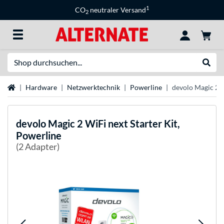
1
CO
neutraler Versand
2
Suche
Suche
Startseite
Hardware
Netzwerktechnik
Powerline
devolo Magic 2 W
devolo
Magic 2 WiFi next Starter Kit,
Powerline
(2 Adapter)