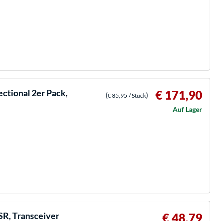
ectional 2er Pack,
€ 171,90
(
)
€ 85,95
/ Stück
Auf Lager
SR, Transceiver
€ 48,79