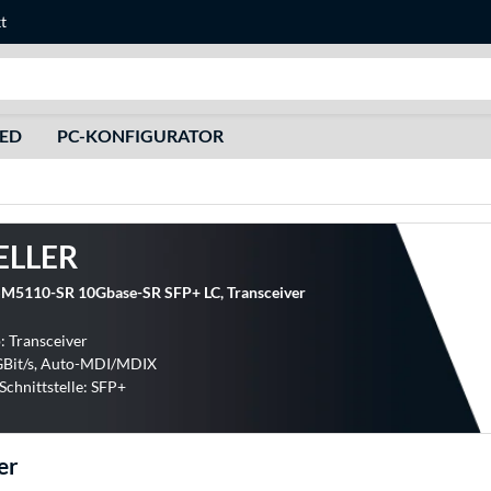
t
Suche
HED
PC-KONFIGURATOR
ELLER
SM5110-SR 10Gbase-SR SFP+ LC, Transceiver
: Transceiver
GBit/s, Auto-MDI/MDIX
chnittstelle: SFP+
er