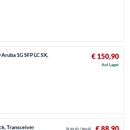
Aruba 1G SFP LC SX,
€ 150,90
Auf Lager
ck, Transceiver
€ 88,90
(
)
€ 44,45
/ Stück