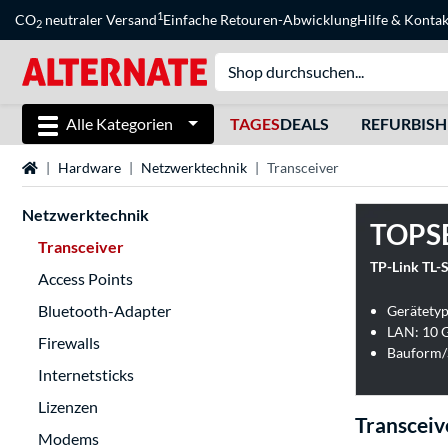
1
CO
neutraler Versand
Einfache Retouren-Abwicklung
Hilfe
&
Kontak
2
Alle Kategorien
TAGES
DEALS
REFURBIS
Startseite
Hardware
Netzwerktechnik
Transceiver
Netzwerktechnik
TOPS
Transceiver
TP-Link TL-
Access Points
Bluetooth-Adapter
Gerätetyp
LAN: 10 
Firewalls
Bauform/S
Internetsticks
Lizenzen
Transceiv
Modems