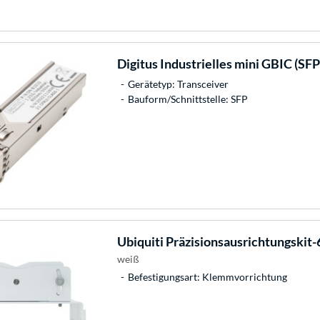
Digitus
Industrielles mini GBIC (SFP
Gerätetyp: Transceiver
Bauform/Schnittstelle: SFP
Ubiquiti
Präzisionsausrichtungskit-
weiß
Befestigungsart: Klemmvorrichtung