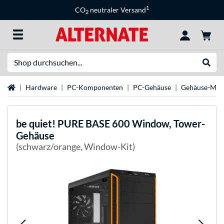
1
CO
neutraler Versand
2
Suche
Suche
Startseite
Hardware
PC-Komponenten
PC-Gehäuse
Gehäuse-Mar
be quiet!
PURE BASE 600 Window, Tower-
Gehäuse
(schwarz/orange, Window-Kit)