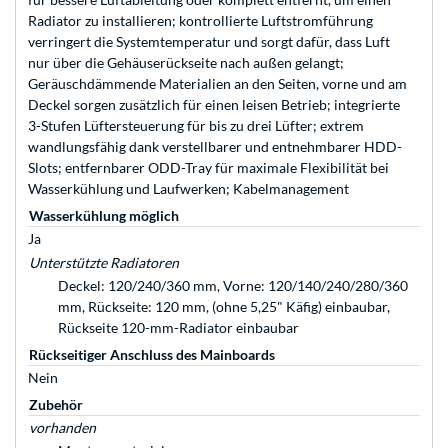
Radiator zu installieren; kontrollierte Luftstromführung
verringert die Systemtemperatur und sorgt dafür, dass Luft
nur über die Gehäuserückseite nach außen gelangt;
Geräuschdämmende Materialien an den Seiten, vorne und am
Deckel sorgen zusätzlich für einen leisen Betrieb; integrierte
3-Stufen Lüftersteuerung für bis zu drei Lüfter; extrem
wandlungsfähig dank verstellbarer und entnehmbarer HDD-
Slots; entfernbarer ODD-Tray für maximale Flexibilität bei
Wasserkühlung und Laufwerken; Kabelmanagement
Wasserkühlung möglich
Ja
Unterstützte Radiatoren
Deckel: 120/240/360 mm, Vorne: 120/140/240/280/360
mm, Rückseite: 120 mm, (ohne 5,25" Käfig) einbaubar,
Rückseite 120-mm-Radiator einbaubar
Rückseitiger Anschluss des Mainboards
Nein
Zubehör
vorhanden