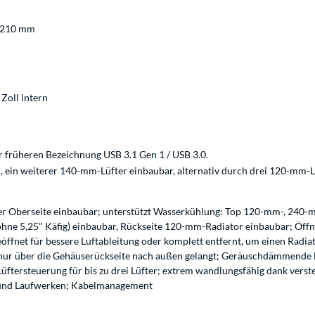
 210 mm
 Zoll intern
r früheren Bezeichnung USB 3.1 Gen 1 / USB 3.0.
 ein weiterer 140-mm-Lüfter einbaubar, alternativ durch drei 120-mm-L
n
er Oberseite einbaubar; unterstützt Wasserkühlung: Top 120-mm-, 240
e 5,25" Käfig) einbaubar, Rückseite 120-mm-Radiator einbaubar; Öffnun
eöffnet für bessere Luftableitung oder komplett entfernt, um einen Radiat
 nur über die Gehäuserückseite nach außen gelangt; Geräuschdämmende M
en Lüftersteuerung für bis zu drei Lüfter; extrem wandlungsfähig dank v
g und Laufwerken; Kabelmanagement