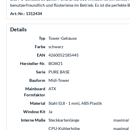
benutzerfreundlich und flüsterleise im Betrieb. Es ist die perfekt
Art.-Nr.: 1312434
Details
Typ
Tower-Gehäuse
Farbe
schwarz
EAN
4260052185445
Hersteller-Nr.
BGW21
Serie
PURE BASE
Bauform
Midi-Tower
Mainboard
ATX
Formfaktor
Material
Stahl (0,8 - 1 mm), ABS Plastik
Window Kit
Ja
Interne Maße
Steckkartenlänge
maximal
CPU-Kühlerhöhe
maximal