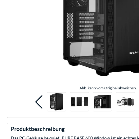
Abb. kann vom Original abweichen.
Produktbeschreibung
Das PC-Gehäuse be quiet! PURE BASE 600 Window ist ein echtes Mul