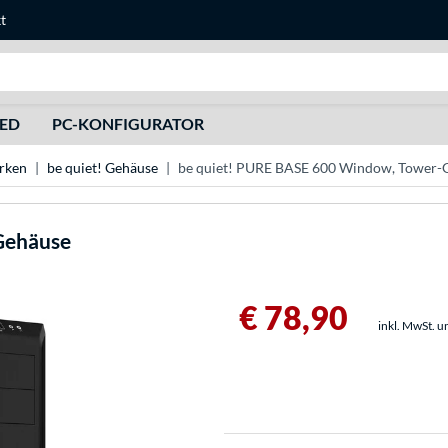
t
Suche
HED
PC-KONFIGURATOR
rken
be quiet! Gehäuse
be quiet! PURE BASE 600 Window, Tower-
Gehäuse
€ 78,90
inkl. MwSt. u