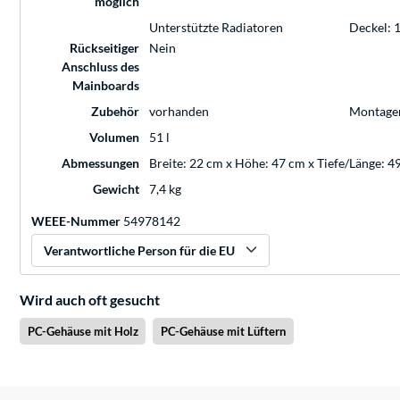
möglich
Unterstützte Radiatoren
Deckel: 
Rückseitiger
Nein
Anschluss des
Mainboards
Zubehör
vorhanden
Montage
Volumen
51 l
Abmessungen
Breite: 22 cm x Höhe: 47 cm x Tiefe/Länge: 4
Gewicht
7,4 kg
WEEE-Nummer
54978142
Verantwortliche Person für die EU
Wird auch oft gesucht
PC-Gehäuse mit Holz
PC-Gehäuse mit Lüftern