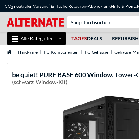
1
CO
neutraler Versand
Einfache Retouren-Abwicklung
Hilfe
&
Kontak
2
Alle Kategorien
TAGES
DEALS
REFURBIS
Startseite
Hardware
PC-Komponenten
PC-Gehäuse
Gehäuse-Ma
be quiet!
PURE BASE 600 Window, Tower-
(schwarz, Window-Kit)