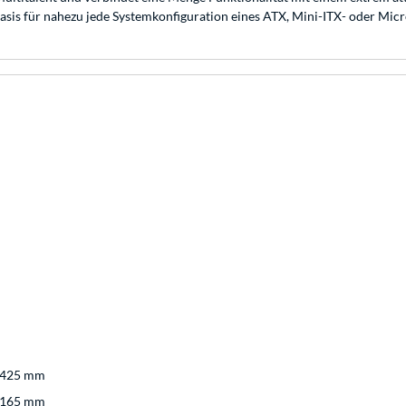
e Basis für nahezu jede Systemkonfiguration eines ATX, Mini-ITX- oder Mi
 425 mm
 165 mm