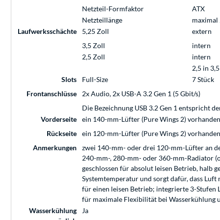
Netzteil-Formfaktor
ATX
Netzteillänge
maximal
Laufwerksschächte
5,25 Zoll
extern
3,5 Zoll
intern
2,5 Zoll
intern
2,5 in 3,5
Slots
Full-Size
7 Stück
Frontanschlüsse
2x Audio, 2x USB-A 3.2 Gen 1 (5 Gbit/s)
Die Bezeichnung USB 3.2 Gen 1 entspricht de
Vorderseite
ein 140-mm-Lüfter (Pure Wings 2) vorhanden,
Rückseite
ein 120-mm-Lüfter (Pure Wings 2) vorhande
Anmerkungen
zwei 140-mm- oder drei 120-mm-Lüfter an d
240-mm-, 280-mm- oder 360-mm-Radiator (ohn
geschlossen für absolut leisen Betrieb, halb g
Systemtemperatur und sorgt dafür, dass Luft
für einen leisen Betrieb; integrierte 3-Stuf
für maximale Flexibilität bei Wasserkühlun
Wasserkühlung
Ja