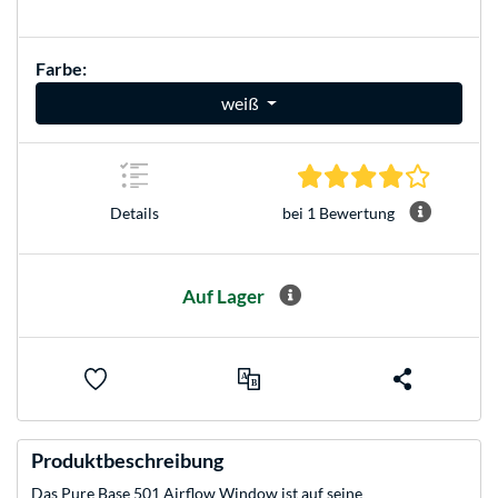
Farbe:
weiß
4.0 Stern
bei 1 Bewertung
Details
Auf Lager
Produktbeschreibung
Das Pure Base 501 Airflow Window ist auf seine