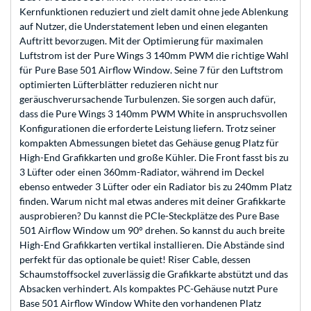
Kernfunktionen reduziert und zielt damit ohne jede Ablenkung
auf Nutzer, die Understatement leben und einen eleganten
Auftritt bevorzugen. Mit der Optimierung für maximalen
Luftstrom ist der Pure Wings 3 140mm PWM die richtige Wahl
für Pure Base 501 Airflow Window. Seine 7 für den Luftstrom
optimierten Lüfterblätter reduzieren nicht nur
geräuschverursachende Turbulenzen. Sie sorgen auch dafür,
dass die Pure Wings 3 140mm PWM White in anspruchsvollen
Konfigurationen die erforderte Leistung liefern. Trotz seiner
kompakten Abmessungen bietet das Gehäuse genug Platz für
High-End Grafikkarten und große Kühler. Die Front fasst bis zu
3 Lüfter oder einen 360mm-Radiator, während im Deckel
ebenso entweder 3 Lüfter oder ein Radiator bis zu 240mm Platz
finden. Warum nicht mal etwas anderes mit deiner Grafikkarte
ausprobieren? Du kannst die PCIe-Steckplätze des Pure Base
501 Airflow Window um 90° drehen. So kannst du auch breite
High-End Grafikkarten vertikal installieren. Die Abstände sind
perfekt für das optionale be quiet! Riser Cable, dessen
Schaumstoffsockel zuverlässig die Grafikkarte abstützt und das
Absacken verhindert. Als kompaktes PC-Gehäuse nutzt Pure
Base 501 Airflow Window White den vorhandenen Platz