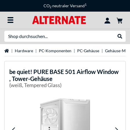
1
CO
neutraler Versand
2
Suche
Suche
Startseite
Hardware
PC-Komponenten
PC-Gehäuse
Gehäuse-Mar
be quiet!
PURE BASE 501 Airflow Window
, Tower-Gehäuse
(weiß, Tempered Glass)