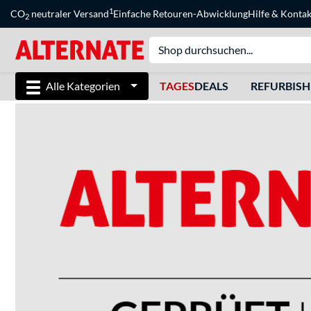
1
CO
neutraler Versand
Einfache Retouren-Abwicklung
Hilfe
&
Kontak
2
Alle Kategorien
TAGES
DEALS
REFURBIS